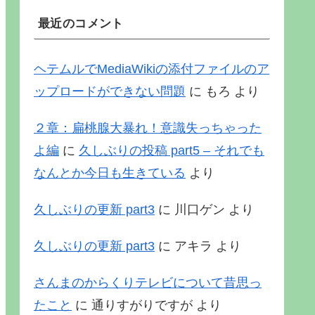
最近のコメント
ヘテムルでMediaWikiの添付ファイルのア
ップロードができない問題
に
もろ
より
２章：扁桃腺大暴れ！意識失っちゃった
よ編
に
久しぶりの投稿 part5 – それでも
なんとか今日も生きている
より
久しぶりの更新 part3
に
川口ゲン
より
久しぶりの更新 part3
に
アキラ
より
さんまのからくりテレビについて昔思っ
たこと
に
通りすがりですが
より