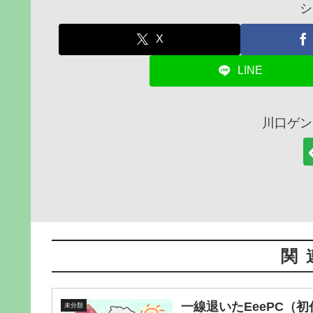
シ
X
LINE
川口ゲン
関
一線退いたEeePC（
未分類