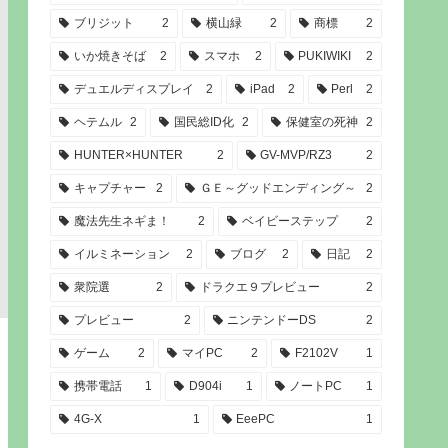
ブリジット
2
横山緑
2
商標
2
いか焼きそば
2
スマホ
2
PUKIWIKI
2
デュエルディスプレイ
2
iPad
2
Perl
2
ヘテムル
2
国民総ID化
2
保健室の死神
2
HUNTER×HUNTER
2
GV-MVP/RZ3
2
キャプチャー
2
ＧＥ～グッドエンディング～
2
魔法先生ネギま！
2
ベイビーステップ
2
イルミネーション
2
ブログ
2
日記
2
衆院選
2
ドラクエ９プレビュー
2
プレビュー
2
ニンテンドーDS
2
ゲーム
2
マイPC
2
F2102V
1
携帯電話
1
D904i
1
ノートPC
1
4G-X
1
EeePC
1