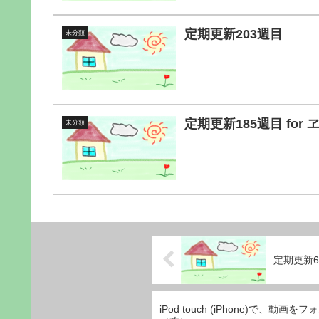
定期更新203週目
未分類
定期更新185週目 for
未分類
定期更新6
iPod touch (iPhone)で、動