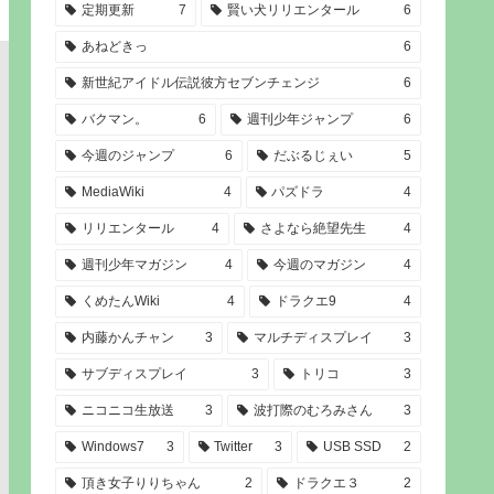
定期更新
7
賢い犬リリエンタール
6
あねどきっ
6
新世紀アイドル伝説彼方セブンチェンジ
6
バクマン。
6
週刊少年ジャンプ
6
今週のジャンプ
6
だぶるじぇい
5
MediaWiki
4
パズドラ
4
リリエンタール
4
さよなら絶望先生
4
週刊少年マガジン
4
今週のマガジン
4
くめたんWiki
4
ドラクエ9
4
内藤かんチャン
3
マルチディスプレイ
3
サブディスプレイ
3
トリコ
3
ニコニコ生放送
3
波打際のむろみさん
3
Windows7
3
Twitter
3
USB SSD
2
頂き女子りりちゃん
2
ドラクエ３
2