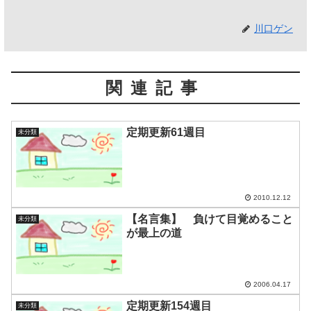
川口ゲン
関連記事
定期更新61週目
未分類
2010.12.12
【名言集】 負けて目覚めること
未分類
が最上の道
2006.04.17
定期更新154週目
未分類