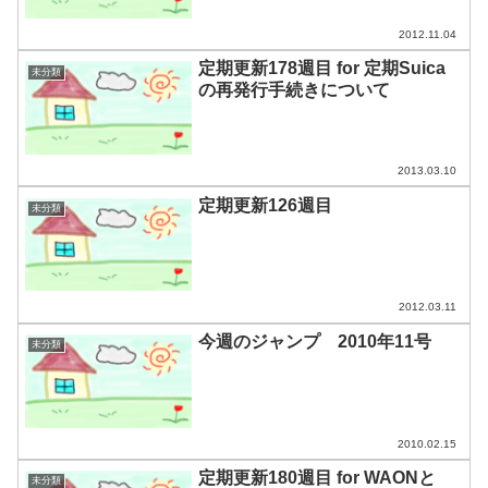
2012.11.04
定期更新178週目 for 定期Suica
未分類
の再発行手続きについて
2013.03.10
定期更新126週目
未分類
2012.03.11
今週のジャンプ 2010年11号
未分類
2010.02.15
定期更新180週目 for WAONと
未分類