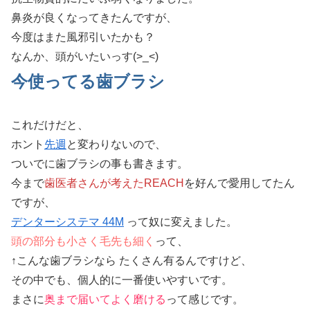
鼻炎が良くなってきたんですが、
今度はまた風邪引いたかも？
なんか、頭がいたいっす
(>_<)
今使ってる歯ブラシ
これだけだと、
ホント
先週
と変わりないので、
ついでに歯ブラシの事も書きます。
今まで
歯医者さんが考えたREACH
を好んで愛用してたん
ですが、
デンターシステマ 44M
って奴に変えました。
頭の部分も小さく毛先も細く
って、
↑こんな歯ブラシなら たくさん有るんですけど、
その中でも、個人的に一番使いやすいです。
まさに
奥まで届いてよく磨ける
って感じです。