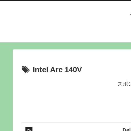
Intel Arc 140V
スポ
De
PC