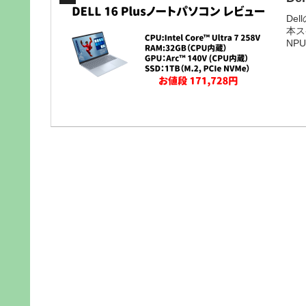
De
本スペ
NP