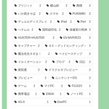
ブリジット
2
横山緑
2
商標
2
いか焼きそば
2
スマホ
2
PUKIWIKI
2
デュエルディスプレイ
2
iPad
2
Perl
2
ヘテムル
2
国民総ID化
2
保健室の死神
2
HUNTER×HUNTER
2
GV-MVP/RZ3
2
キャプチャー
2
ＧＥ～グッドエンディング～
2
魔法先生ネギま！
2
ベイビーステップ
2
イルミネーション
2
ブログ
2
日記
2
衆院選
2
ドラクエ９プレビュー
2
プレビュー
2
ニンテンドーDS
2
ゲーム
2
マイPC
2
F2102V
1
携帯電話
1
D904i
1
ノートPC
1
4G-X
1
EeePC
1