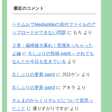
最近のコメント
ヘテムルでMediaWikiの添付ファイルのア
ップロードができない問題
に
もろ
より
２章：扁桃腺大暴れ！意識失っちゃった
よ編
に
久しぶりの投稿 part5 – それでも
なんとか今日も生きている
より
久しぶりの更新 part3
に
川口ゲン
より
久しぶりの更新 part3
に
アキラ
より
さんまのからくりテレビについて昔思っ
たこと
に
通りすがりですが
より