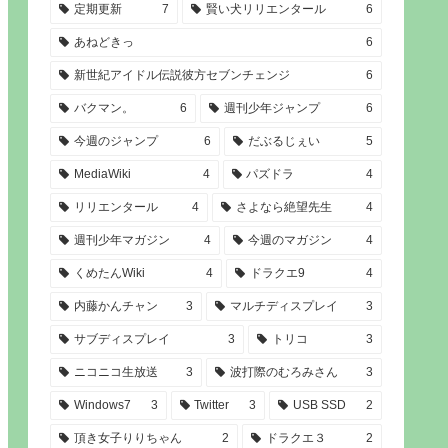
定期更新
7
賢い犬リリエンタール
6
あねどきっ
6
新世紀アイドル伝説彼方セブンチェンジ
6
バクマン。
6
週刊少年ジャンプ
6
今週のジャンプ
6
だぶるじぇい
5
MediaWiki
4
パズドラ
4
リリエンタール
4
さよなら絶望先生
4
週刊少年マガジン
4
今週のマガジン
4
くめたんWiki
4
ドラクエ9
4
内藤かんチャン
3
マルチディスプレイ
3
サブディスプレイ
3
トリコ
3
ニコニコ生放送
3
波打際のむろみさん
3
Windows7
3
Twitter
3
USB SSD
2
頂き女子りりちゃん
2
ドラクエ３
2