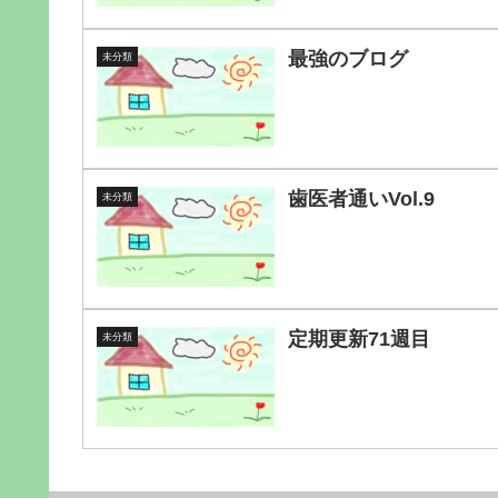
最強のブログ
未分類
歯医者通いVol.9
未分類
定期更新71週目
未分類