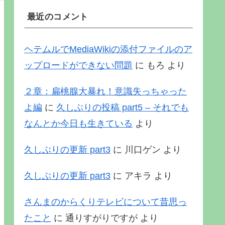
最近のコメント
ヘテムルでMediaWikiの添付ファイルのア
ップロードができない問題
に
もろ
より
２章：扁桃腺大暴れ！意識失っちゃった
よ編
に
久しぶりの投稿 part5 – それでも
なんとか今日も生きている
より
久しぶりの更新 part3
に
川口ゲン
より
久しぶりの更新 part3
に
アキラ
より
さんまのからくりテレビについて昔思っ
たこと
に
通りすがりですが
より