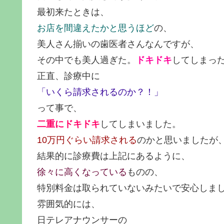
最初来たときは、
お店を間違えたかと思うほど
の、
美人さん揃いの歯医者さんなんですが、
その中でも美人過ぎた。
ドキドキ
してしまっ
正直、診療中に
「いくら請求されるのか？！」
って事で、
二重にドキドキ
してしまいました。
10万円ぐらい請求される
のかと思いましたが
結果的に診療費は上記にあるように、
徐々に高くなっている
ものの、
特別料金は取られていないみたいで安心しま
雰囲気的には、
日テレアナウンサーの