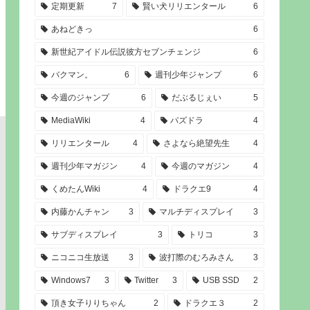
定期更新
7
賢い犬リリエンタール
6
あねどきっ
6
新世紀アイドル伝説彼方セブンチェンジ
6
バクマン。
6
週刊少年ジャンプ
6
今週のジャンプ
6
だぶるじぇい
5
MediaWiki
4
パズドラ
4
リリエンタール
4
さよなら絶望先生
4
週刊少年マガジン
4
今週のマガジン
4
くめたんWiki
4
ドラクエ9
4
内藤かんチャン
3
マルチディスプレイ
3
サブディスプレイ
3
トリコ
3
ニコニコ生放送
3
波打際のむろみさん
3
Windows7
3
Twitter
3
USB SSD
2
頂き女子りりちゃん
2
ドラクエ３
2