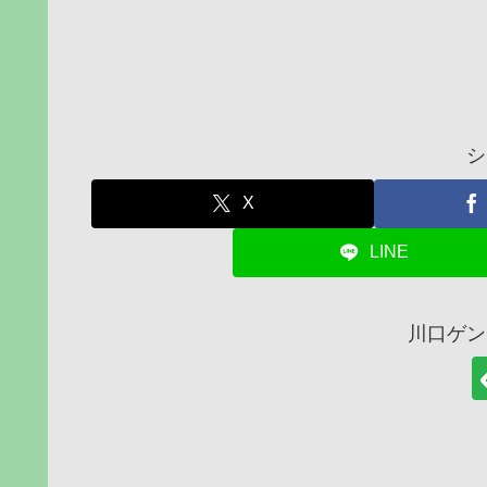
シ
X
LINE
川口ゲン