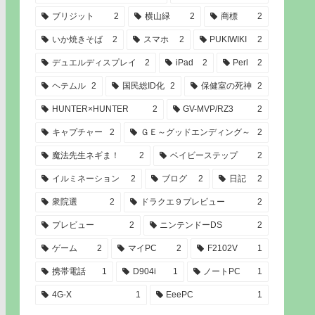
ブリジット
2
横山緑
2
商標
2
いか焼きそば
2
スマホ
2
PUKIWIKI
2
デュエルディスプレイ
2
iPad
2
Perl
2
ヘテムル
2
国民総ID化
2
保健室の死神
2
HUNTER×HUNTER
2
GV-MVP/RZ3
2
キャプチャー
2
ＧＥ～グッドエンディング～
2
魔法先生ネギま！
2
ベイビーステップ
2
イルミネーション
2
ブログ
2
日記
2
衆院選
2
ドラクエ９プレビュー
2
プレビュー
2
ニンテンドーDS
2
ゲーム
2
マイPC
2
F2102V
1
携帯電話
1
D904i
1
ノートPC
1
4G-X
1
EeePC
1