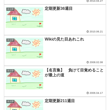
2014.04.27
定期更新36週目
未分類
2010.06.21
Wikiの見た目あれこれ
未分類
2008.02.08
【名言集】 負けて目覚めること
未分類
が最上の道
2006.04.17
定期更新211週目
未分類