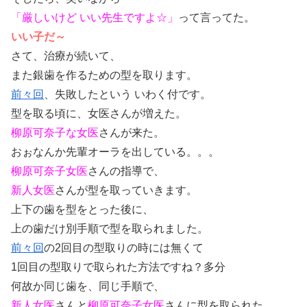
「厳しいけど いい先生ですよ☆」
って言ってた。
いい子だ～
さて、治療が続いて、
また銀歯を作るための型を取ります。
前々回
、失敗したという いわく付です。
型を取る頃に、女医さんが増えた。
柳原可奈子な女医
さんが来た。
おぉなんか先輩オーラを出している。。。
柳原可奈子女医
さんの指導で、
新人女医
さんが型を取っていきます。
上下の歯を型をとった後に、
上の歯だけ別手順で型を取られました。
前々回
の2回目の型取りの時には無くて
1回目の型取りで取られた方法ですね？多分
何故か同じ歯を、同じ手順で、
新人女医
さんと
柳原可奈子女医
さんに型を取られた。