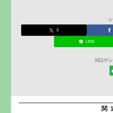
シ
X
LINE
川口ゲン
関