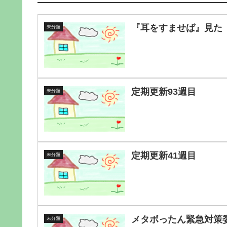
『耳をすませば』見た
未分類
定期更新93週目
未分類
定期更新41週目
未分類
メタボったん緊急対策委員
未分類