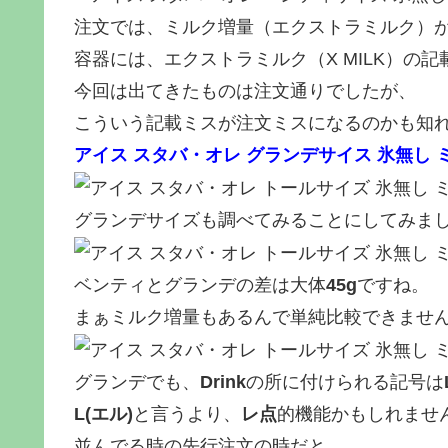
注文では、ミルク増量（エクストラミルク）
容器には、エクストラミルク（X MILK）の
今回は出てきたものは注文通りでしたが、
こういう記載ミスが注文ミスになるのかも知
アイス スタバ・オレ グランデサイス 氷無し 
グランデサイズも調べてみることにしてみま
ベンティとグランデの差は大体
45g
ですね。
まぁミルク増量もあるんで単純比較できませ
グランデでも、
Drink
の所に付けられる記号は
L(エル)
と言うより、
レ点
的機能かもしれませ
並んでる時の先行注文の時だと、