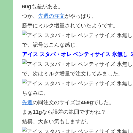
60g
も差がある。
つか、
先週の注文
がやっぱり、
勝手にミルク増量されていたようです。
で、記号はこんな感じ。
アイス スタバ・オレ ベンティサイス 氷無し 
で、次はミルク増量で注文してみました。
ちなみに、
先週
の同注文のサイズは
459g
でした。
まぁ
11g
なら誤差の範囲ですかね？
結構、大きい気もしますが。