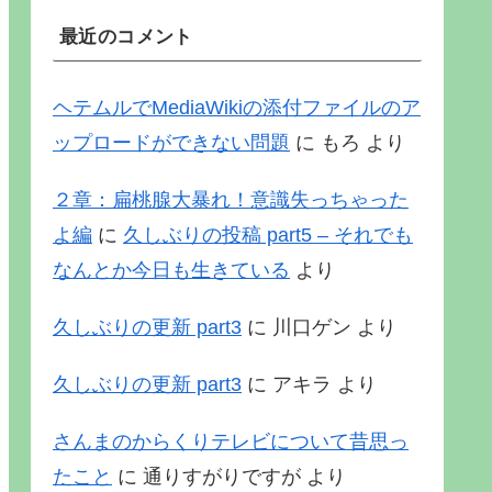
最近のコメント
ヘテムルでMediaWikiの添付ファイルのア
ップロードができない問題
に
もろ
より
２章：扁桃腺大暴れ！意識失っちゃった
よ編
に
久しぶりの投稿 part5 – それでも
なんとか今日も生きている
より
久しぶりの更新 part3
に
川口ゲン
より
久しぶりの更新 part3
に
アキラ
より
さんまのからくりテレビについて昔思っ
たこと
に
通りすがりですが
より