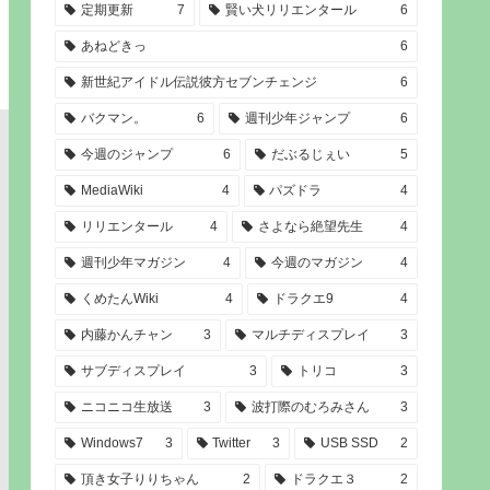
定期更新
7
賢い犬リリエンタール
6
あねどきっ
6
新世紀アイドル伝説彼方セブンチェンジ
6
バクマン。
6
週刊少年ジャンプ
6
今週のジャンプ
6
だぶるじぇい
5
MediaWiki
4
パズドラ
4
リリエンタール
4
さよなら絶望先生
4
週刊少年マガジン
4
今週のマガジン
4
くめたんWiki
4
ドラクエ9
4
内藤かんチャン
3
マルチディスプレイ
3
サブディスプレイ
3
トリコ
3
ニコニコ生放送
3
波打際のむろみさん
3
Windows7
3
Twitter
3
USB SSD
2
頂き女子りりちゃん
2
ドラクエ３
2