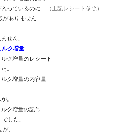
が入っているのに、
（上記レシート参照）
記載がありません。
れません。
ミルク増量
した。
んが。
L
でした。
んが、