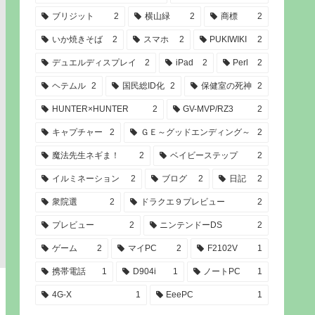
ブリジット
2
横山緑
2
商標
2
いか焼きそば
2
スマホ
2
PUKIWIKI
2
デュエルディスプレイ
2
iPad
2
Perl
2
ヘテムル
2
国民総ID化
2
保健室の死神
2
HUNTER×HUNTER
2
GV-MVP/RZ3
2
キャプチャー
2
ＧＥ～グッドエンディング～
2
魔法先生ネギま！
2
ベイビーステップ
2
イルミネーション
2
ブログ
2
日記
2
衆院選
2
ドラクエ９プレビュー
2
プレビュー
2
ニンテンドーDS
2
ゲーム
2
マイPC
2
F2102V
1
携帯電話
1
D904i
1
ノートPC
1
4G-X
1
EeePC
1