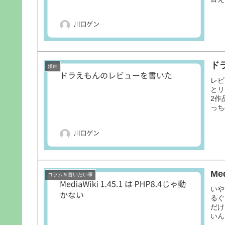
ド
漫画
レビ
とリ
2作
っち
Me
コラム＆言いたい事
いや
るぐ
だけ
いん