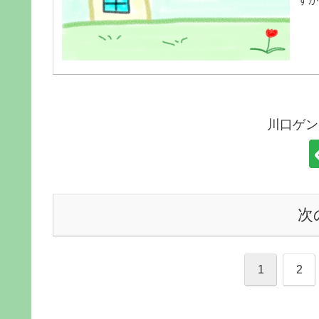
川口ゲン
次
1
2