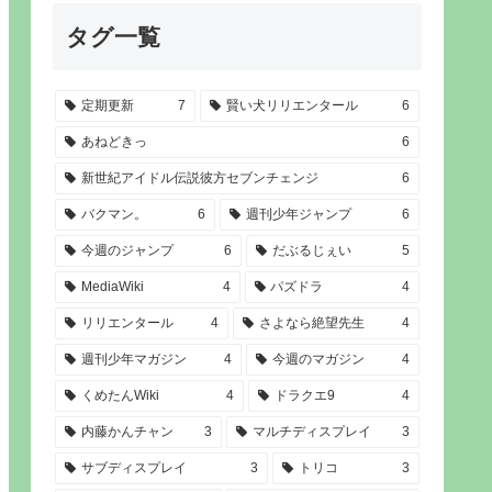
タグ一覧
定期更新
7
賢い犬リリエンタール
6
あねどきっ
6
新世紀アイドル伝説彼方セブンチェンジ
6
バクマン。
6
週刊少年ジャンプ
6
今週のジャンプ
6
だぶるじぇい
5
MediaWiki
4
パズドラ
4
リリエンタール
4
さよなら絶望先生
4
週刊少年マガジン
4
今週のマガジン
4
くめたんWiki
4
ドラクエ9
4
内藤かんチャン
3
マルチディスプレイ
3
サブディスプレイ
3
トリコ
3