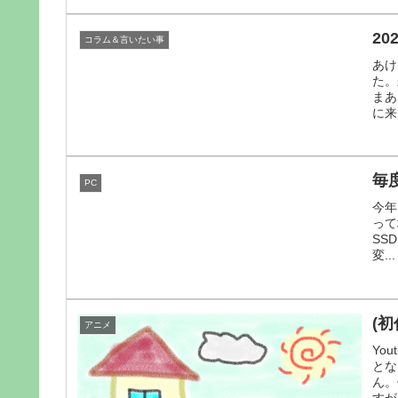
2
コラム＆言いたい事
あけ
た。
まあ
に来
毎
PC
今年
って
SSD
変...
(
アニメ
Yo
とな
ん。
すが