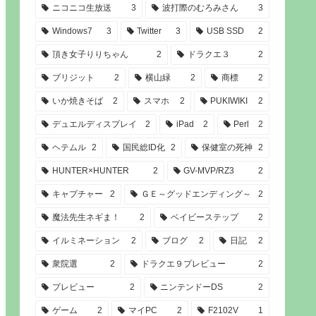
ニコニコ生放送
3
波打際のむろみさん
3
Windows7
3
Twitter
3
USB SSD
2
頂き女子りりちゃん
2
ドラクエ３
2
ブリジット
2
横山緑
2
商標
2
いか焼きそば
2
スマホ
2
PUKIWIKI
2
デュエルディスプレイ
2
iPad
2
Perl
2
ヘテムル
2
国民総ID化
2
保健室の死神
2
HUNTER×HUNTER
2
GV-MVP/RZ3
2
キャプチャー
2
ＧＥ～グッドエンディング～
2
魔法先生ネギま！
2
ベイビーステップ
2
イルミネーション
2
ブログ
2
日記
2
衆院選
2
ドラクエ９プレビュー
2
プレビュー
2
ニンテンドーDS
2
ゲーム
2
マイPC
2
F2102V
1