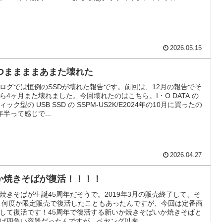
2026.05.15
SDままままあまた壊れた
ログでは恒例のSSDが壊れた報告です。前回は、12月の報告でそ
ら4ヶ月また壊れました。今回壊れたのはこちら。I・O DATA の
ィック型の USB SSD の SSPM-US2K/E2024年の10月に買ったの
年半って感じで...
2026.04.27
か焼きそばが復活！！！！
焼きそばが生誕45周年だそうで。2019年3月の販売終了して、そ
 何度か限定販売で復活したこともあったんですが、今回は定番商
して復活です！45周年で復活する新いか焼きそばいか焼きそばと
ば四角い容器だったんですが、ペヤング以来...