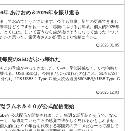
026年 あけおめ＆2025年を振り返る
ましておめでとうございます。今年も無事、新年の更新できまし
来年はどうですかね～っと、感慨にふけるお年頃。個人的2025年
、とくには。しいて言うなら歯が抜けそうになって焦った！つい
たかと思った。歯医者さんの処置により快晴に向か...
2026.01.05
度毎度のSSDがぶっ壊れた
もこの季節がやってきました。いや、季節関係なく、いつ何時だ
壊れる。USB SSDは。今回まだぶっ壊れたのはこれ。SUNEAST
 外付け 2TB USB3.1 Type-C 最大読込速度560MB/秒 USB Type-C
2025.12.03
初代)ラムネ＆４０が公式配信開始
utubeで公式配信が開始されました。毎週２話配信だそうで。なん
ーく、毎週見ていたころの感覚で懐かしく見れるかもしれませ
個人的には９０年台を代表する雰囲気のアニメだなーって感じで
、９０年代は前半と後半で雰囲気が一気に変わりま...