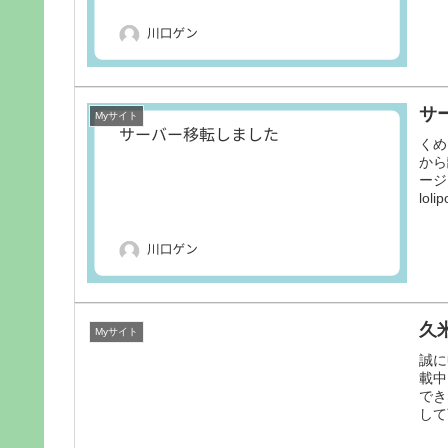
サ
Myサイト
くめ
から
ージ
lol
久
Myサイト
誠に
載中
でき
して