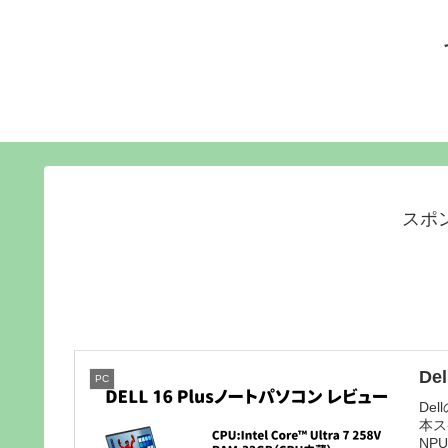
スポ
De
PC
De
本スペ
NP