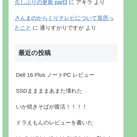
久しぶりの更新 part3
に
アキラ
より
さんまのからくりテレビについて昔思っ
たこと
に
通りすがりですが
より
最近の投稿
Dell 16 Plus ノートPC レビュー
SSDままままあまた壊れた
いか焼きそばが復活！！！！
ドラえもんのレビューを書いた