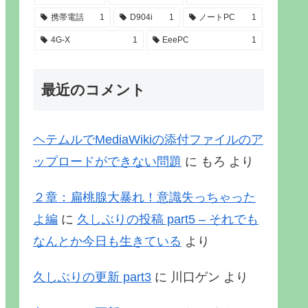
携帯電話
1
D904i
1
ノートPC
1
4G-X
1
EeePC
1
最近のコメント
ヘテムルでMediaWikiの添付ファイルのア
ップロードができない問題
に
もろ
より
２章：扁桃腺大暴れ！意識失っちゃった
よ編
に
久しぶりの投稿 part5 – それでも
なんとか今日も生きている
より
久しぶりの更新 part3
に
川口ゲン
より