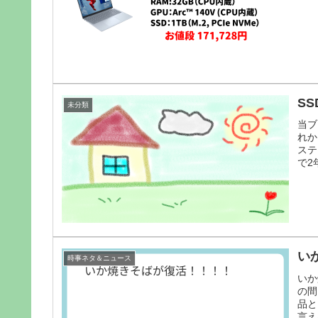
S
未分類
当ブ
れか
ステ
で2
い
時事ネタ＆ニュース
いか
の間
品と
言え