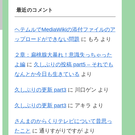
最近のコメント
ヘテムルでMediaWikiの添付ファイルのア
ップロードができない問題
に
もろ
より
２章：扁桃腺大暴れ！意識失っちゃった
よ編
に
久しぶりの投稿 part5 – それでも
なんとか今日も生きている
より
久しぶりの更新 part3
に
川口ゲン
より
久しぶりの更新 part3
に
アキラ
より
さんまのからくりテレビについて昔思っ
たこと
に
通りすがりですが
より