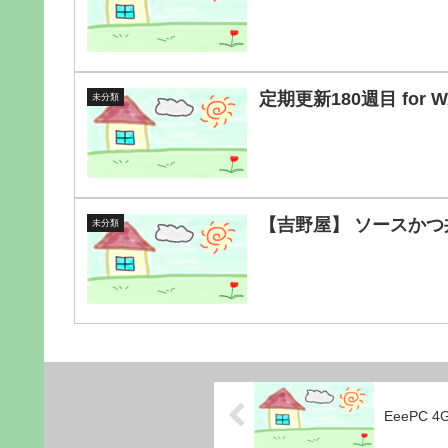
定期更新180週目 for
未分類
【吉野屋】 ソースか
未分類
EeePC 4