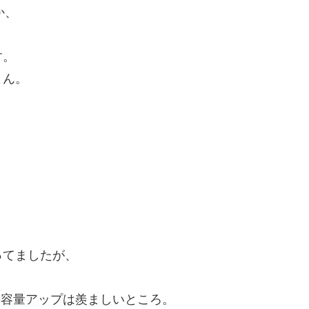
か、
す。
よん。
。
ってましたが、
Dの容量アップは羨ましいところ。