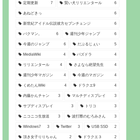
定期更新
7
賢い犬リリエンタール
6
あねどきっ
6
新世紀アイドル伝説彼方セブンチェンジ
6
バクマン。
6
週刊少年ジャンプ
6
今週のジャンプ
6
だぶるじぇい
5
MediaWiki
4
パズドラ
4
リリエンタール
4
さよなら絶望先生
4
週刊少年マガジン
4
今週のマガジン
4
くめたんWiki
4
ドラクエ9
4
内藤かんチャン
3
マルチディスプレイ
3
サブディスプレイ
3
トリコ
3
ニコニコ生放送
3
波打際のむろみさん
3
Windows7
3
Twitter
3
USB SSD
2
頂き女子りりちゃん
2
ドラクエ３
2