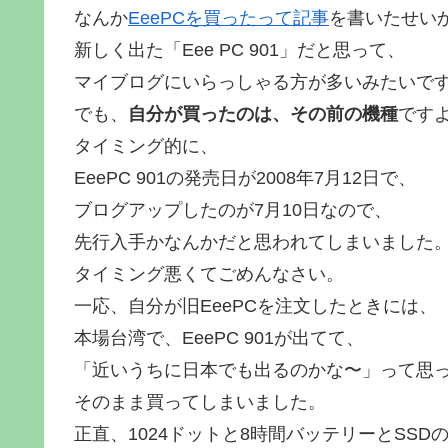
なんか
EeePCを買ったって記事
を書いたせい
新しく出た「Eee PC 901」だと思って、
マイブログにいらっしゃる方が多いみたいで
でも、
自分が買ったのは、その前の機種
です
タイミング的に、
EeePC 901の発売日が2008年7月12日で、
ブログアップしたのが7月10日なので、
先行入手かなんかだと思われてしまいました
タイミング悪くてごめんなさい。
一応、自分が旧EeePCを注文したときには、
本場台湾で、EeePC 901が出てて、
「近いうちに日本でも出るのかな〜」って思
そのまま買ってしまいました。
正直、1024ドットと8時間バッテリーとSS