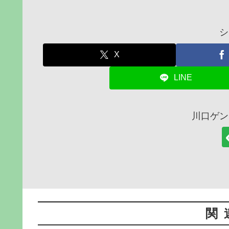
シ
X
LINE
川口ゲン
関