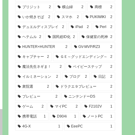
ブリジット
2
横山緑
2
商標
2
いか焼きそば
2
スマホ
2
PUKIWIKI
2
デュエルディスプレイ
2
iPad
2
Perl
2
ヘテムル
2
国民総ID化
2
保健室の死神
2
HUNTER×HUNTER
2
GV-MVP/RZ3
2
キャプチャー
2
ＧＥ～グッドエンディング～
2
魔法先生ネギま！
2
ベイビーステップ
2
イルミネーション
2
ブログ
2
日記
2
衆院選
2
ドラクエ９プレビュー
2
プレビュー
2
ニンテンドーDS
2
ゲーム
2
マイPC
2
F2102V
1
携帯電話
1
D904i
1
ノートPC
1
4G-X
1
EeePC
1