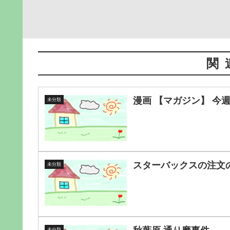
関
漫画 【マガジン】 今
未分類
スターバックスの注文の謎
未分類
未分類