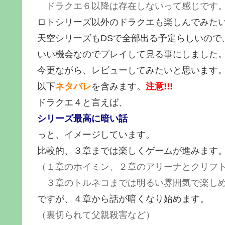
ドラクエ６以降は存在しないって感じです
ロトシリーズ以外のドラクエも楽しんでみた
天空シリーズもDSで全部出る予定らしいので
いい機会なのでプレイして見る事にしました
今更ながら、レビューしてみたいと思います
以下
ネタバレ
を含みます。
注意!!!
ドラクエ４と言えば、
シリーズ最高に暗い話
っと、イメージしています。
比較的、３章までは楽しくゲームが進みます
（１章のホイミン、２章のアリーナとクリフ
３章のトルネコまでは明るい雰囲気で楽し
ですが、４章から話が暗くなり始めます。
（裏切られて父親殺害など）