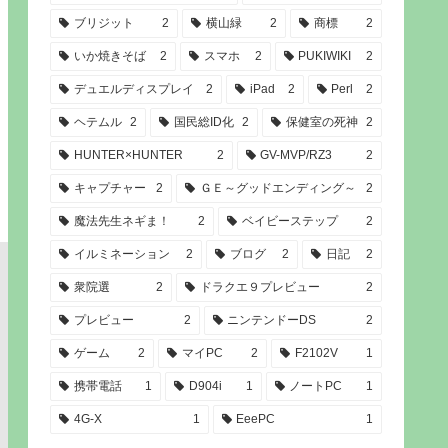
ブリジット
2
横山緑
2
商標
2
いか焼きそば
2
スマホ
2
PUKIWIKI
2
デュエルディスプレイ
2
iPad
2
Perl
2
ヘテムル
2
国民総ID化
2
保健室の死神
2
HUNTER×HUNTER
2
GV-MVP/RZ3
2
キャプチャー
2
ＧＥ～グッドエンディング～
2
魔法先生ネギま！
2
ベイビーステップ
2
イルミネーション
2
ブログ
2
日記
2
衆院選
2
ドラクエ９プレビュー
2
プレビュー
2
ニンテンドーDS
2
ゲーム
2
マイPC
2
F2102V
1
携帯電話
1
D904i
1
ノートPC
1
4G-X
1
EeePC
1