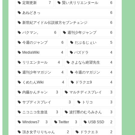
定期更新
7
賢い犬リリエンタール
6
あねどきっ
6
新世紀アイドル伝説彼方セブンチェンジ
6
バクマン。
6
週刊少年ジャンプ
6
今週のジャンプ
6
だぶるじぇい
5
MediaWiki
4
パズドラ
4
リリエンタール
4
さよなら絶望先生
4
週刊少年マガジン
4
今週のマガジン
4
くめたんWiki
4
ドラクエ9
4
内藤かんチャン
3
マルチディスプレイ
3
サブディスプレイ
3
トリコ
3
ニコニコ生放送
3
波打際のむろみさん
3
Windows7
3
Twitter
3
USB SSD
2
頂き女子りりちゃん
2
ドラクエ３
2