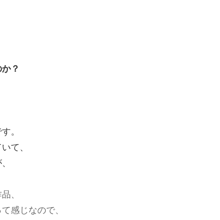
のか？
です。
ていて、
が、
作品、
て感じなので、