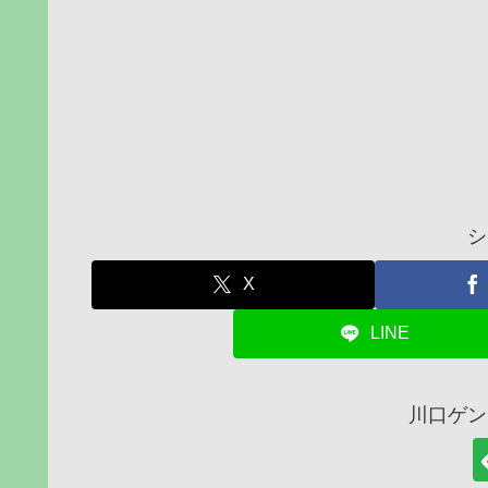
シ
X
LINE
川口ゲン