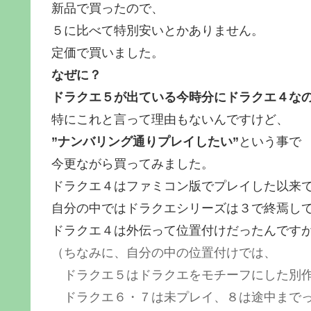
新品で買ったので、
５に比べて特別安いとかありません。
定価で買いました。
なぜに？
ドラクエ５が出ている今時分にドラクエ４な
特にこれと言って理由もないんですけど、
”ナンバリング通りプレイしたい”
という事で
今更ながら買ってみました。
ドラクエ４はファミコン版でプレイした以来
自分の中ではドラクエシリーズは３で終焉し
ドラクエ４は外伝って位置付けだったんです
（ちなみに、自分の中の位置付けでは、
ドラクエ５はドラクエをモチーフにした別
ドラクエ６・７は未プレイ、８は途中までっ