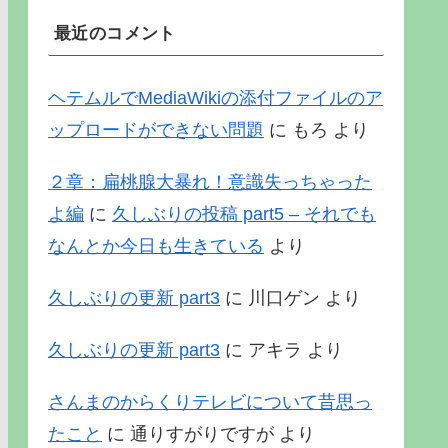
最近のコメント
ヘテムルでMediaWikiの添付ファイルのア
ップロードができない問題
に
もろ
より
２章：扁桃腺大暴れ！意識失っちゃった
よ編
に
久しぶりの投稿 part5 – それでも
なんとか今日も生きている
より
久しぶりの更新 part3
に
川口ゲン
より
久しぶりの更新 part3
に
アキラ
より
さんまのからくりテレビについて昔思っ
たこと
に
通りすがりですが
より