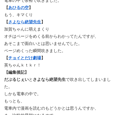
電車の中で余裕で吹きました。
【
あひるの空
】
もう、キマくり
【
さよなら絶望先生
】
加賀ちゃんに萌えまくり
オチはページをめくる前からわかってたんですが、
あそこまで面白いとは思いませんでした。
ページめくった瞬間吹きました。
【
チョイとだけ劇場
】
英ちゃんｋｔｋｒ！
【編集後記】
だぶるじぇい
と
さよなら絶望先生
で吹き出してしまいまし
た。
しかも電車の中で。
もっとも、
電車内で漫画を読むのもどうかとは思うんですか、