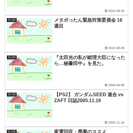
2010.09.18
メタボったん緊急対策委員会 16
未分類
週目
2010.06.09
『太田光の私が総理大臣になった
未分類
ら…秘書田中』を見た。
2006.04.08
【PS2】 ガンダムSEED 連合 vs
未分類
ZAFT 日誌2005.11.16
2005.11.16
家電回収・廃棄のススメ
未分類