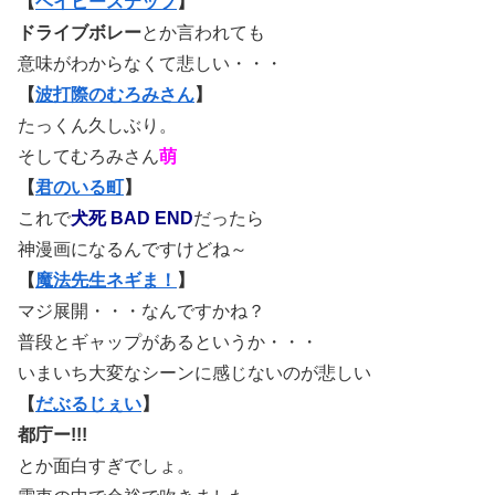
【
ベイビーステップ
】
ドライブボレー
とか言われても
意味がわからなくて悲しい・・・
【
波打際のむろみさん
】
たっくん久しぶり。
そしてむろみさん
萌
【
君のいる町
】
これで
犬死 BAD END
だったら
神漫画になるんですけどね～
【
魔法先生ネギま！
】
マジ展開・・・なんですかね？
普段とギャップがあるというか・・・
いまいち大変なシーンに感じないのが悲しい
【
だぶるじぇい
】
都庁ー!!!
とか面白すぎでしょ。