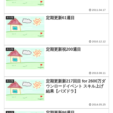
2011.04.17
定期更新61週目
未分類
2010.12.12
定期更新祝200週目
未分類
2013.08.11
定期更新新217回目 for 2600万ダ
未分類
ウンロードイベント スキル上げ
結果【パズドラ】
2014.05.25
定期更新86週目
未分類