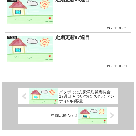
2011.06.05
定期更新97週目
未分類
2011.08.21
メタボったん緊急対策委員会
17週目 + ついでに スタバ ベン
ティの内容量
虫歯治療 Vol.3