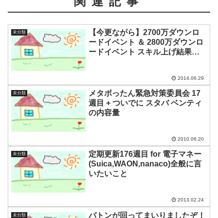
関連記事
【今更ながら】2700万ダウンロ
未分類
ードイベント ＆ 2800万ダウンロ
ードイベント スキル上げ結果
【パズドラ】
2014.06.29
メタボったん緊急対策委員会 17
未分類
週目 + ついでに スタバ ベンティ
の内容量
2010.06.20
定期更新176週目 for 電子マネー
未分類
(Suica,WAON,nanaco)全般に言
いたいこと
2013.02.24
バトンが回ってまいりましたぞ！
未分類