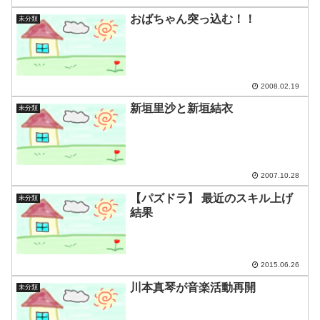
おばちゃん突っ込む！！
未分類
2008.02.19
新垣里沙と新垣結衣
未分類
2007.10.28
【パズドラ】 最近のスキル上げ
未分類
結果
2015.06.26
川本真琴が音楽活動再開
未分類