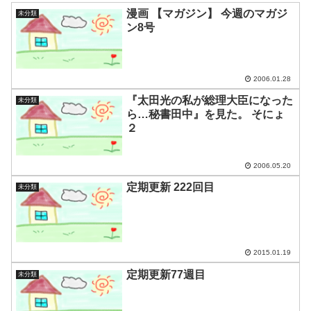
漫画 【マガジン】 今週のマガジ
未分類
ン8号
2006.01.28
『太田光の私が総理大臣になった
未分類
ら…秘書田中』を見た。 そにょ
２
2006.05.20
定期更新 222回目
未分類
2015.01.19
定期更新77週目
未分類