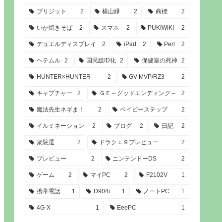
ブリジット
2
横山緑
2
商標
2
いか焼きそば
2
スマホ
2
PUKIWIKI
2
デュエルディスプレイ
2
iPad
2
Perl
2
ヘテムル
2
国民総ID化
2
保健室の死神
2
HUNTER×HUNTER
2
GV-MVP/RZ3
2
キャプチャー
2
ＧＥ～グッドエンディング～
2
魔法先生ネギま！
2
ベイビーステップ
2
イルミネーション
2
ブログ
2
日記
2
衆院選
2
ドラクエ９プレビュー
2
プレビュー
2
ニンテンドーDS
2
ゲーム
2
マイPC
2
F2102V
1
携帯電話
1
D904i
1
ノートPC
1
4G-X
1
EeePC
1