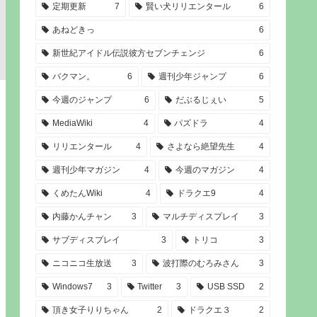
定期更新
7
賢い犬リリエンタール
6
あねどきっ
6
新世紀アイドル伝説彼方セブンチェンジ
6
バクマン。
6
週刊少年ジャンプ
6
今週のジャンプ
6
だぶるじぇい
5
MediaWiki
4
パズドラ
4
リリエンタール
4
さよなら絶望先生
4
週刊少年マガジン
4
今週のマガジン
4
くめたんWiki
4
ドラクエ9
4
内藤かんチャン
3
マルチディスプレイ
3
サブディスプレイ
3
トリコ
3
ニコニコ生放送
3
波打際のむろみさん
3
Windows7
3
Twitter
3
USB SSD
2
頂き女子りりちゃん
2
ドラクエ３
2