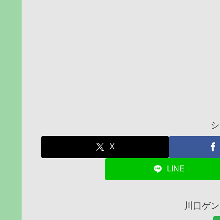
シ
X
LINE
川口ゲン