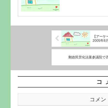
【アーケー
2005年8
郵政民営化法案参議院で
コ
コメン