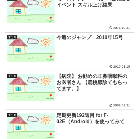
イベント スキル上げ結果
2014.10.31
今週のジャンプ 2010年15号
未分類
2010.03.15
【病院】 お勧めの耳鼻咽喉科の
未分類
お医者さん 【扁桃腺診てもらっ
てます。】
2008.01.31
定期更新192週目 for F-
未分類
02E（Android）を使ってみて