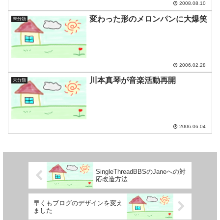
2008.08.10
変わった形のメロンパンに大爆笑
未分類
2006.02.28
川本真琴が音楽活動再開
未分類
2006.06.04
SingleThreadBBSのJaneへの対
応改造方法
早くもブログのデザインを変え
ました