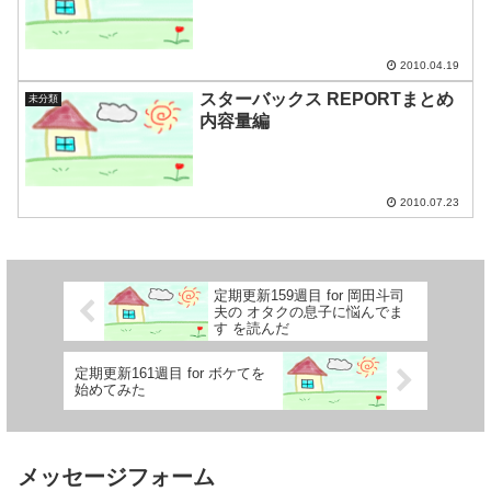
2010.04.19
スターバックス REPORTまとめ
未分類
内容量編
2010.07.23
定期更新159週目 for 岡田斗司
夫の オタクの息子に悩んでま
す を読んだ
定期更新161週目 for ボケてを
始めてみた
メッセージフォーム