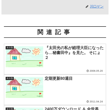
川口ゲン
関連記事
『太田光の私が総理大臣になった
未分類
ら…秘書田中』を見た。 そにょ
２
2006.05.20
定期更新80週目
未分類
2011.04.24
2400万ダウンロード ＆ 全世界
未分類