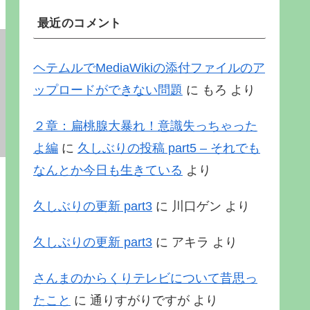
最近のコメント
ヘテムルでMediaWikiの添付ファイルのア
ップロードができない問題
に
もろ
より
２章：扁桃腺大暴れ！意識失っちゃった
よ編
に
久しぶりの投稿 part5 – それでも
なんとか今日も生きている
より
久しぶりの更新 part3
に
川口ゲン
より
久しぶりの更新 part3
に
アキラ
より
さんまのからくりテレビについて昔思っ
たこと
に
通りすがりですが
より