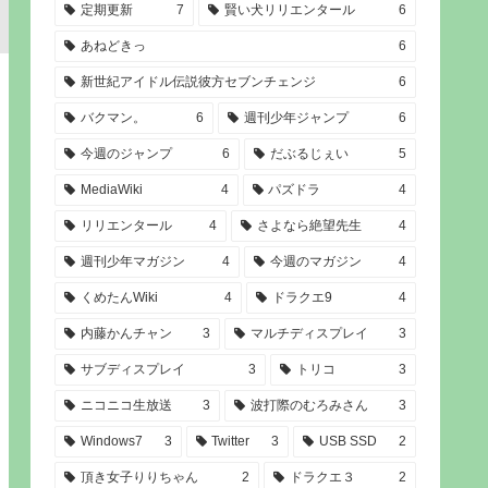
定期更新
7
賢い犬リリエンタール
6
あねどきっ
6
新世紀アイドル伝説彼方セブンチェンジ
6
バクマン。
6
週刊少年ジャンプ
6
今週のジャンプ
6
だぶるじぇい
5
MediaWiki
4
パズドラ
4
リリエンタール
4
さよなら絶望先生
4
週刊少年マガジン
4
今週のマガジン
4
くめたんWiki
4
ドラクエ9
4
内藤かんチャン
3
マルチディスプレイ
3
サブディスプレイ
3
トリコ
3
ニコニコ生放送
3
波打際のむろみさん
3
Windows7
3
Twitter
3
USB SSD
2
頂き女子りりちゃん
2
ドラクエ３
2