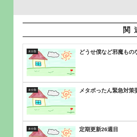
関
どうせ僕など邪魔もの
未分類
メタボったん緊急対策委員
未分類
定期更新26週目
未分類