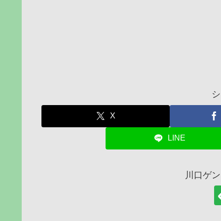
シ
X
LINE
川口ゲン