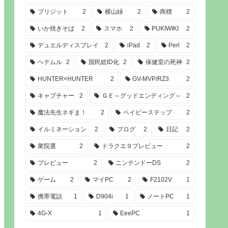
ブリジット
2
横山緑
2
商標
2
いか焼きそば
2
スマホ
2
PUKIWIKI
2
デュエルディスプレイ
2
iPad
2
Perl
2
ヘテムル
2
国民総ID化
2
保健室の死神
2
HUNTER×HUNTER
2
GV-MVP/RZ3
2
キャプチャー
2
ＧＥ～グッドエンディング～
2
魔法先生ネギま！
2
ベイビーステップ
2
イルミネーション
2
ブログ
2
日記
2
衆院選
2
ドラクエ９プレビュー
2
プレビュー
2
ニンテンドーDS
2
ゲーム
2
マイPC
2
F2102V
1
携帯電話
1
D904i
1
ノートPC
1
4G-X
1
EeePC
1