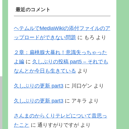
最近のコメント
ヘテムルでMediaWikiの添付ファイルのア
ップロードができない問題
に
もろ
より
２章：扁桃腺大暴れ！意識失っちゃった
よ編
に
久しぶりの投稿 part5 – それでも
なんとか今日も生きている
より
久しぶりの更新 part3
に
川口ゲン
より
久しぶりの更新 part3
に
アキラ
より
さんまのからくりテレビについて昔思っ
たこと
に
通りすがりですが
より