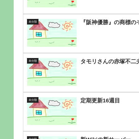
『阪神優勝』の商標の
未分類
タモリさんの赤塚不二
未分類
定期更新16週目
未分類