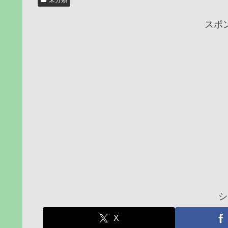
未分類
スポ
シ
X