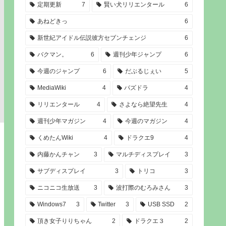
定期更新
7
賢い犬リリエンタール
6
あねどきっ
6
新世紀アイドル伝説彼方セブンチェンジ
6
バクマン。
6
週刊少年ジャンプ
6
今週のジャンプ
6
だぶるじぇい
5
MediaWiki
4
パズドラ
4
リリエンタール
4
さよなら絶望先生
4
週刊少年マガジン
4
今週のマガジン
4
くめたんWiki
4
ドラクエ9
4
内藤かんチャン
3
マルチディスプレイ
3
サブディスプレイ
3
トリコ
3
ニコニコ生放送
3
波打際のむろみさん
3
Windows7
3
Twitter
3
USB SSD
2
頂き女子りりちゃん
2
ドラクエ３
2