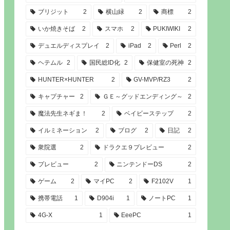
ブリジット
2
横山緑
2
商標
2
いか焼きそば
2
スマホ
2
PUKIWIKI
2
デュエルディスプレイ
2
iPad
2
Perl
2
ヘテムル
2
国民総ID化
2
保健室の死神
2
HUNTER×HUNTER
2
GV-MVP/RZ3
2
キャプチャー
2
ＧＥ～グッドエンディング～
2
魔法先生ネギま！
2
ベイビーステップ
2
イルミネーション
2
ブログ
2
日記
2
衆院選
2
ドラクエ９プレビュー
2
プレビュー
2
ニンテンドーDS
2
ゲーム
2
マイPC
2
F2102V
1
携帯電話
1
D904i
1
ノートPC
1
4G-X
1
EeePC
1