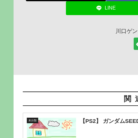
LINE
川口ゲン
関
【PS2】 ガンダムSEED 連
未分類