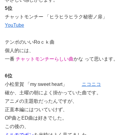
5位
チャットモンチー 「ヒラヒラヒラク秘密ノ扉」
YouTube
テンポのいいRoｃｋ曲
個人的には、
一番
チャットモンチーらしい曲
かな って思います。
6位
小松里賀 「my sweet heart」
ニコニコ
確か、土曜の朝によく掛かっていた曲です。
アニメの主題歌だったんですが、
正直本編にはついていけず、
OP曲とED曲は好きでした。
この後の、
ミルモでポン
を当時はよく見てました。