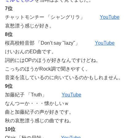
7位
チャットモンチー 「シャングリラ」
YouTube
哀愁漂う感じが好き。
8位
桜高校軽音部 「Don’t say "lazy"」
YouTube
けいおんのED曲です。
詞的にはOPのほうが好きなんですけどね。
こっちのほうがRock調で聞きやすく、
音楽を流しているのに向いているのかもしれません。
9位
加藤紀子 「Truth」
YouTube
なんつーか・・・懐かしいｗ
曲と加藤紀子の声が好きです。
秋の哀愁漂う感じの曲ですね。
10位
Qlair 「秋の貝殻」
YouTube