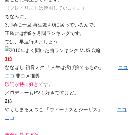
（プレイリストは使用しています。）
ちなみに、
3月頃に一旦 再生数も0に戻っているんで、
正確には約9ヶ月間ランキングです。
では、早速行きましょう
1位
ななほし 初音ミク 「人生は投げ捨てるもの」
ニコ
ニコ
非コメ推奨
歌詞が特に好き
です。
メロディーもPVも好きですけど。
2位
やくしまるえつこ 「
ヴィーナスとジーザス」
ニコ
ニコ
声が可愛すぎた。