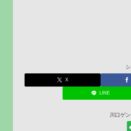
シ
X
LINE
川口ゲン