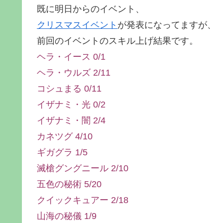
既に明日からのイベント、
クリスマスイベント
が発表になってますが、
前回のイベントのスキル上げ結果です。
ヘラ・イース 0/1
ヘラ・ウルズ 2/11
コシュまる 0/11
イザナミ・光 0/2
イザナミ・闇 2/4
カネツグ 4/10
ギガグラ 1/5
滅槍グングニール 2/10
五色の秘術 5/20
クイックキュアー 2/18
山海の秘儀 1/9