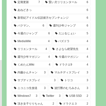
定期更新
7
賢い犬リリエンタール
6
あねどきっ
6
新世紀アイドル伝説彼方セブンチェンジ
6
バクマン。
6
週刊少年ジャンプ
6
今週のジャンプ
6
だぶるじぇい
5
MediaWiki
4
パズドラ
4
リリエンタール
4
さよなら絶望先生
4
週刊少年マガジン
4
今週のマガジン
4
くめたんWiki
4
ドラクエ9
4
内藤かんチャン
3
マルチディスプレイ
3
サブディスプレイ
3
トリコ
3
ニコニコ生放送
3
波打際のむろみさん
3
Windows7
3
Twitter
3
USB SSD
2
頂き女子りりちゃん
2
ドラクエ３
2