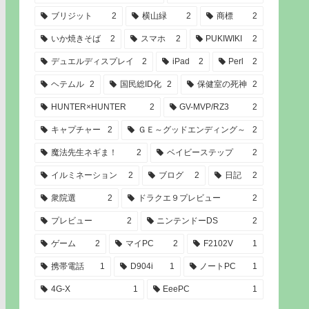
ブリジット
2
横山緑
2
商標
2
いか焼きそば
2
スマホ
2
PUKIWIKI
2
デュエルディスプレイ
2
iPad
2
Perl
2
ヘテムル
2
国民総ID化
2
保健室の死神
2
HUNTER×HUNTER
2
GV-MVP/RZ3
2
キャプチャー
2
ＧＥ～グッドエンディング～
2
魔法先生ネギま！
2
ベイビーステップ
2
イルミネーション
2
ブログ
2
日記
2
衆院選
2
ドラクエ９プレビュー
2
プレビュー
2
ニンテンドーDS
2
ゲーム
2
マイPC
2
F2102V
1
携帯電話
1
D904i
1
ノートPC
1
4G-X
1
EeePC
1