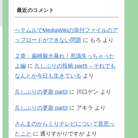
最近のコメント
ヘテムルでMediaWikiの添付ファイルのア
ップロードができない問題
に
もろ
より
２章：扁桃腺大暴れ！意識失っちゃった
よ編
に
久しぶりの投稿 part5 – それでも
なんとか今日も生きている
より
久しぶりの更新 part3
に
川口ゲン
より
久しぶりの更新 part3
に
アキラ
より
さんまのからくりテレビについて昔思っ
たこと
に
通りすがりですが
より