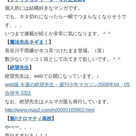
個人的には結構好きなマンガです。
でも、ネタ切れになったら一瞬でつまらなくなりそうで
す。。。
いつまで連載が続くか非常に気になります。＾＾
【
魔法先生ネギま！
】
長谷川千雨嬢がネコ耳つけたまま登場。（笑）
数少ないツッコミ役として出てきて欲しいです。＾＾
【
絶望先生
】
絶望先生は、webで公開になっています。↓
web版 今週の絶望先生 – 週刊少年マガジン2006年04・05
合併号 33話
なお、絶望先生はメルマガ版も発行しています。
http://www.mag2.com/m/0000165902.html
【
魁!!クロマティ高校
】
やべー。。。
面白すぎだろ！！！