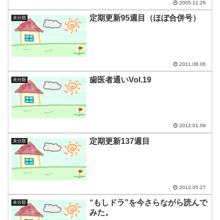
2005.11.26
定期更新95週目（ほぼ合併号）
未分類
2011.08.06
歯医者通いVol.19
未分類
2012.01.09
定期更新137週目
未分類
2012.05.27
“もしドラ”を今さらながら読んで
未分類
みた。