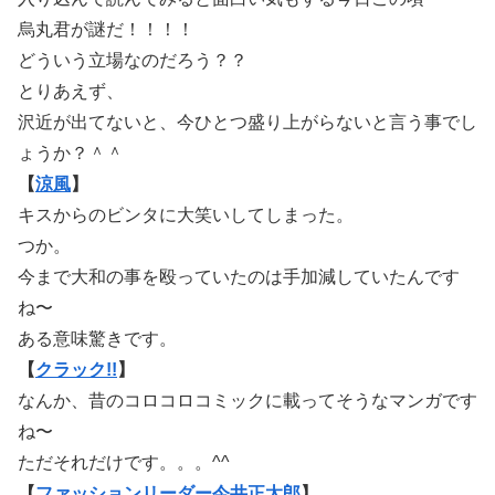
烏丸君が謎だ！！！！
どういう立場なのだろう？？
とりあえず、
沢近が出てないと、今ひとつ盛り上がらないと言う事でし
ょうか？＾＾ゞ
【
涼風
】
キスからのビンタに大笑いしてしまった。
つか。
今まで大和の事を殴っていたのは手加減していたんです
ね〜
ある意味驚きです。
【
クラック!!
】
なんか、昔のコロコロコミックに載ってそうなマンガです
ね〜
ただそれだけです。。。^^ゞ
【
ファッションリーダー今井正太郎
】