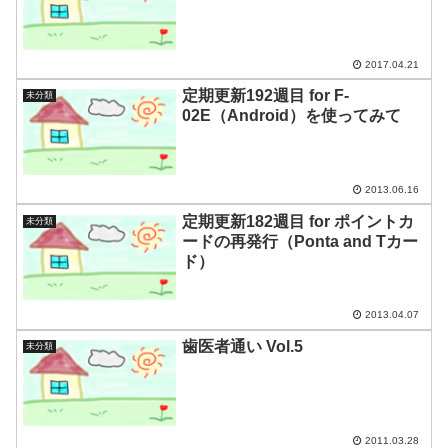
2017.04.21
定期更新192週目 for F-
未分類
02E（Android）を使ってみて
2013.06.16
定期更新182週目 for ポイントカ
未分類
ードの再発行（Ponta and Tカー
ド）
2013.04.07
歯医者通い Vol.5
未分類
2011.03.28