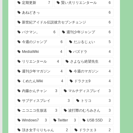
定期更新
7
賢い犬リリエンタール
6
あねどきっ
6
新世紀アイドル伝説彼方セブンチェンジ
6
バクマン。
6
週刊少年ジャンプ
6
今週のジャンプ
6
だぶるじぇい
5
MediaWiki
4
パズドラ
4
リリエンタール
4
さよなら絶望先生
4
週刊少年マガジン
4
今週のマガジン
4
くめたんWiki
4
ドラクエ9
4
内藤かんチャン
3
マルチディスプレイ
3
サブディスプレイ
3
トリコ
3
ニコニコ生放送
3
波打際のむろみさん
3
Windows7
3
Twitter
3
USB SSD
2
頂き女子りりちゃん
2
ドラクエ３
2