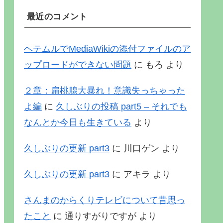
最近のコメント
ヘテムルでMediaWikiの添付ファイルのア
ップロードができない問題
に
もろ
より
２章：扁桃腺大暴れ！意識失っちゃった
よ編
に
久しぶりの投稿 part5 – それでも
なんとか今日も生きている
より
久しぶりの更新 part3
に
川口ゲン
より
久しぶりの更新 part3
に
アキラ
より
さんまのからくりテレビについて昔思っ
たこと
に
通りすがりですが
より