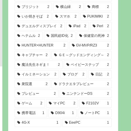
ブリジット
2
横山緑
2
商標
2
いか焼きそば
2
スマホ
2
PUKIWIKI
2
デュエルディスプレイ
2
iPad
2
Perl
2
ヘテムル
2
国民総ID化
2
保健室の死神
2
HUNTER×HUNTER
2
GV-MVP/RZ3
2
キャプチャー
2
ＧＥ～グッドエンディング～
2
魔法先生ネギま！
2
ベイビーステップ
2
イルミネーション
2
ブログ
2
日記
2
衆院選
2
ドラクエ９プレビュー
2
プレビュー
2
ニンテンドーDS
2
ゲーム
2
マイPC
2
F2102V
1
携帯電話
1
D904i
1
ノートPC
1
4G-X
1
EeePC
1