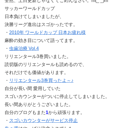
全然、土日更新じゃなくてごめんなさい。
m(_ _)m
サッカーワールドカップ
日本負けてしまいましたが、
決勝リーグ進出はスゴかったです。
・
2010年 ワールドカップ 日本お疲れ様
麻酔の効き目について語ってます。
・
虫歯治療 Vol.4
リリエンタール3巻買いました。
読切版のリリエンタールも読めるので、
それだけでも価値があります。
・
リリエンタール3巻買ったよ～♪
自分が長い間 愛用していた
スゴいカウンターがついに停止してしまいました。
長い間ありがとうございました。
自分のブログもまた
1
から頑張ります。
・
スゴいカウンターがサービス停止