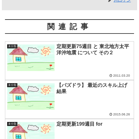
関連記事
定期更新75週目 と 東北地方太平
未分類
洋沖地震 について その２
2011.03.20
【パズドラ】 最近のスキル上げ
未分類
結果
2015.06.26
定期更新199週目 for
未分類