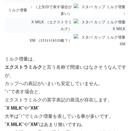
↑ （上矢印で表す場合が
ミルク増量
多い）
X MILK （エクストラミ
ルク）
XM （ｴｸｽﾄﾗﾐﾙｸの略？）
ミルク増量は、
エクストラミルク
と言う名称で間違いはなさそうなんです
が、
カップへの表記がいまいち安定していません。
"
↑
"で表す場合と、
エクストラミルクの英字表記の亜流が存在します。
"
X MILK
"や"
XM
"
大半は"
↑
"でミルク増量を表している事が多いです。
"
X MILK
"や"
XM
"はあまり無いですね。