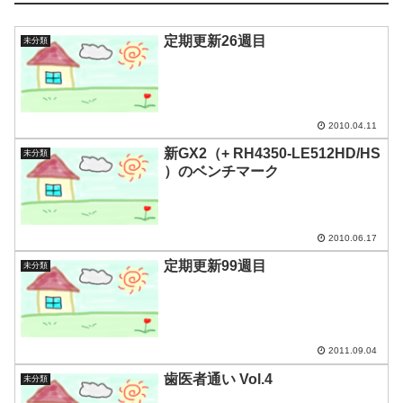
定期更新26週目
未分類
2010.04.11
新GX2（+ RH4350-LE512HD/HS
未分類
）のベンチマーク
2010.06.17
定期更新99週目
未分類
2011.09.04
歯医者通い Vol.4
未分類