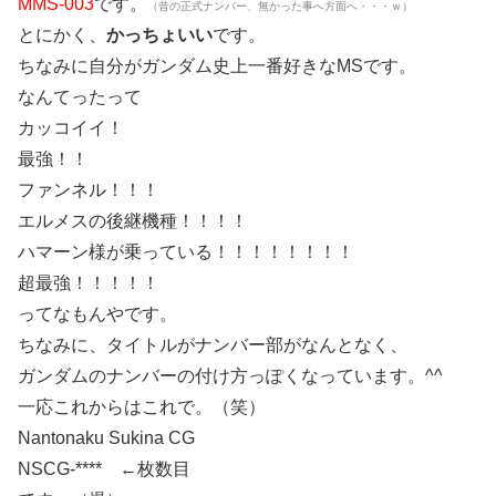
MMS-003
です。
（昔の正式ナンバー、無かった事へ方面へ・・・ｗ）
とにかく、
かっちょいい
です。
ちなみに自分がガンダム史上一番好きなMSです。
なんてったって
カッコイイ！
最強！！
ファンネル！！！
エルメスの後継機種！！！！
ハマーン様が乗っている！！！！！！！！
超最強！！！！！
ってなもんやです。
ちなみに、タイトルがナンバー部がなんとなく、
ガンダムのナンバーの付け方っぽくなっています。^^ゞ
一応これからはこれで。（笑）
Nantonaku Sukina CG
NSCG-**** ←枚数目