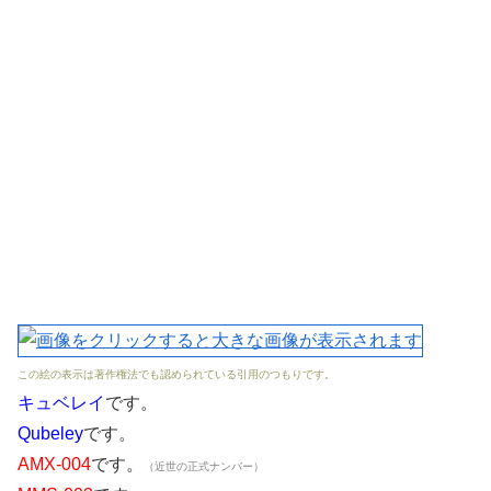
この絵の表示は著作権法でも認められている引用のつもりです。
キュベレイ
です。
Qubeley
です。
AMX-004
です。
（近世の正式ナンバー）