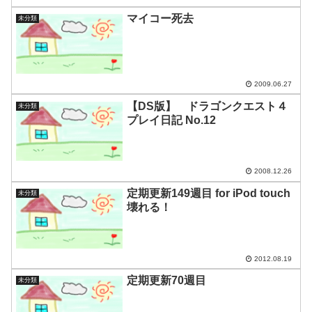
マイコー死去
未分類
2009.06.27
【DS版】 ドラゴンクエスト４
未分類
プレイ日記 No.12
2008.12.26
定期更新149週目 for iPod touch
未分類
壊れる！
2012.08.19
定期更新70週目
未分類