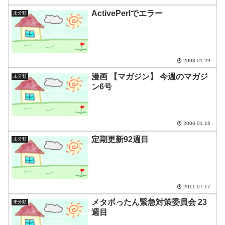
ActivePerlでエラー
未分類
2008.01.29
漫画 【マガジン】 今週のマガジ
未分類
ン6号
2006.01.16
定期更新92週目
未分類
2011.07.17
メタボったん緊急対策委員会 23
未分類
週目