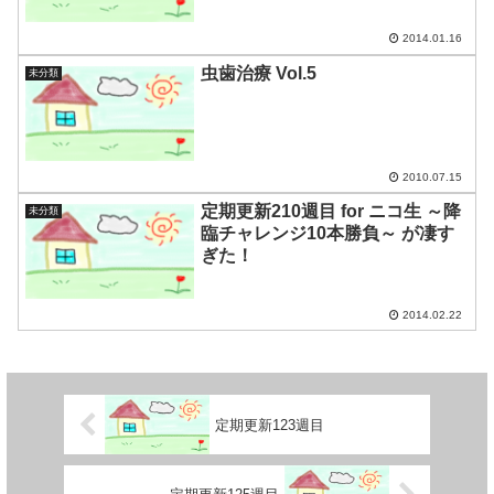
2014.01.16
虫歯治療 Vol.5
未分類
2010.07.15
定期更新210週目 for ニコ生 ～降
未分類
臨チャレンジ10本勝負～ が凄す
ぎた！
2014.02.22
定期更新123週目