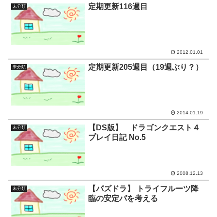
定期更新116週目
未分類
2012.01.01
定期更新205週目（19週ぶり？）
未分類
2014.01.19
【DS版】 ドラゴンクエスト４
未分類
プレイ日記 No.5
2008.12.13
【パズドラ】 トライフルーツ降
未分類
臨の安定パを考える