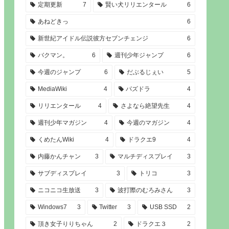
定期更新
7
賢い犬リリエンタール
6
あねどきっ
6
新世紀アイドル伝説彼方セブンチェンジ
6
バクマン。
6
週刊少年ジャンプ
6
今週のジャンプ
6
だぶるじぇい
5
MediaWiki
4
パズドラ
4
リリエンタール
4
さよなら絶望先生
4
週刊少年マガジン
4
今週のマガジン
4
くめたんWiki
4
ドラクエ9
4
内藤かんチャン
3
マルチディスプレイ
3
サブディスプレイ
3
トリコ
3
ニコニコ生放送
3
波打際のむろみさん
3
Windows7
3
Twitter
3
USB SSD
2
頂き女子りりちゃん
2
ドラクエ３
2