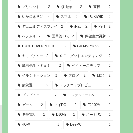
ブリジット
2
横山緑
2
商標
2
いか焼きそば
2
スマホ
2
PUKIWIKI
2
デュエルディスプレイ
2
iPad
2
Perl
2
ヘテムル
2
国民総ID化
2
保健室の死神
2
HUNTER×HUNTER
2
GV-MVP/RZ3
2
キャプチャー
2
ＧＥ～グッドエンディング～
2
魔法先生ネギま！
2
ベイビーステップ
2
イルミネーション
2
ブログ
2
日記
2
衆院選
2
ドラクエ９プレビュー
2
プレビュー
2
ニンテンドーDS
2
ゲーム
2
マイPC
2
F2102V
1
携帯電話
1
D904i
1
ノートPC
1
4G-X
1
EeePC
1