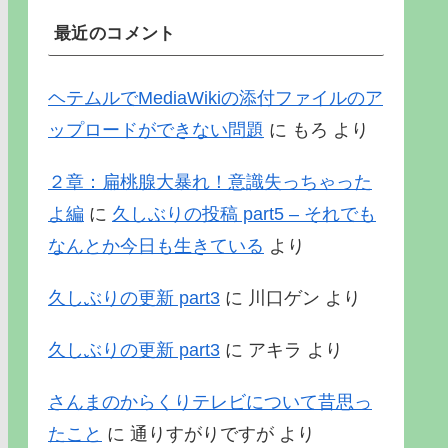
最近のコメント
ヘテムルでMediaWikiの添付ファイルのア
ップロードができない問題
に
もろ
より
２章：扁桃腺大暴れ！意識失っちゃった
よ編
に
久しぶりの投稿 part5 – それでも
なんとか今日も生きている
より
久しぶりの更新 part3
に
川口ゲン
より
久しぶりの更新 part3
に
アキラ
より
さんまのからくりテレビについて昔思っ
たこと
に
通りすがりですが
より