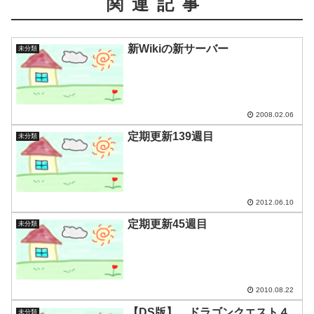
関連記事
新Wikiの新サーバー
未分類
2008.02.06
定期更新139週目
未分類
2012.06.10
定期更新45週目
未分類
2010.08.22
【DS版】 ドラゴンクエスト４
未分類