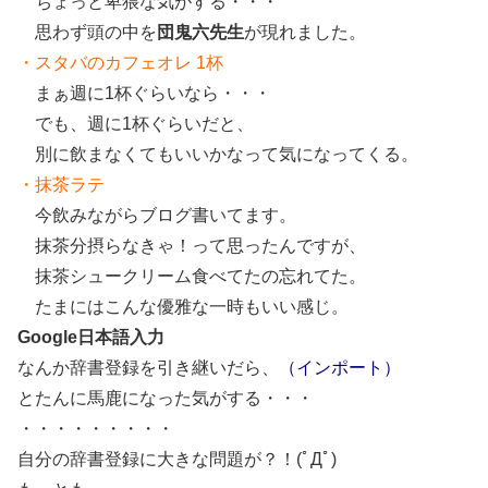
ちょっと卑猥な気がする・・・
思わず頭の中を
団鬼六先生
が現れました。
・スタバのカフェオレ 1杯
まぁ週に1杯ぐらいなら・・・
でも、週に1杯ぐらいだと、
別に飲まなくてもいいかなって気になってくる。
・抹茶ラテ
今飲みながらブログ書いてます。
抹茶分摂らなきゃ！って思ったんですが、
抹茶シュークリーム食べてたの忘れてた。
たまにはこんな優雅な一時もいい感じ。
Google日本語入力
なんか辞書登録を引き継いだら、
（インポート）
とたんに馬鹿になった気がする・・・
・・・・・・・・・
自分の辞書登録に大きな問題が？！
(ﾟДﾟ)