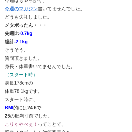
今週はちゃっかり、
今週のマガジン
書いてませんでした。
どうも失礼しました。
メタボったん・・・
先週比
-0.7kg
総計
-2.1kg
そうそう、
質問頂きました。
身長・体重書いてませんでした。
（スタート時）
身長178cmの
体重78.1kgです。
スタート時に、
BMI
的には
24.6
で
25
の肥満寸前でした。
こりゃやべぇ！
ってことで、