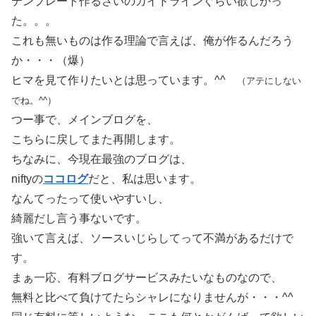
テンプレート作るさいのガイドラインぐらい欲しかっ
た。。。
これも無いものは作る理論で言えば、俺が作るんだろう
か・・・（爆）
ヒマを見て作りたいとは思っています。^^ゞ
（アテにしない
でね。^^）
つー事で、メインブログを、
こちらに戻してまた再開します。
ちなみに、今現在最強のブログは、
niftyの
ココログ
だと、私は思います。
なんてったって使いやすいし、
綺麗だし言う事ないです。
強いて言えば、ソースいじらしてって不満があるだけで
す。
まぁ一応、有料ブログサービスみたいなものなので、
無料と比べて負けてたらシャレになりませんが・・・^^ゞ