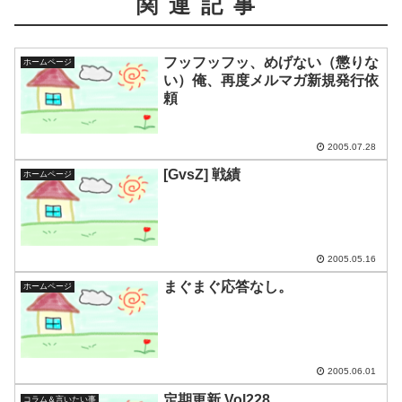
関連記事
フッフッフッ、めげない（懲りな
ホームページ
い）俺、再度メルマガ新規発行依
頼
2005.07.28
[GvsZ] 戦績
ホームページ
2005.05.16
まぐまぐ応答なし。
ホームページ
2005.06.01
定期更新 Vol228
コラム＆言いたい事