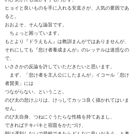
ヒョイと良いものを手に入れる安直さが、人気の要因であ
ると。
おおよそ、そんな論旨です。
ちょっと困っています。
もとより『ドラえもん』は教訓まんがではありませんが、
それにしても『怠け者養成まんが』のレッテルは迷惑なの
で、
いささかの反論を許していただきたいと思います。
まず、「怠け者を主人公にしたまんが」イコール「怠け
者賛美」には
つながらない、ということ。
のび太の怠けぶりは、けっしてカッコ良く描かれてはいま
せん。
のび太自身、つねにぐうたらな性格を持てあまし、
できればテキパキと宿題をかたづけ、
朝は遅刻しないで登校できたらどんなに良いだろう、と考