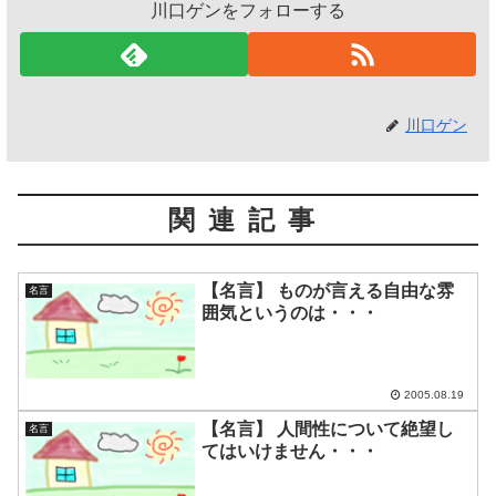
川口ゲンをフォローする
川口ゲン
関連記事
【名言】 ものが言える自由な雰
名言
囲気というのは・・・
2005.08.19
【名言】 人間性について絶望し
名言
てはいけません・・・