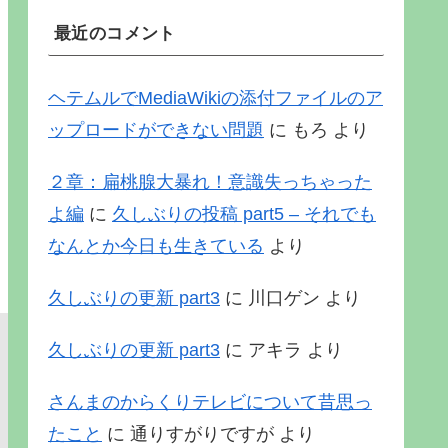
最近のコメント
ヘテムルでMediaWikiの添付ファイルのア
ップロードができない問題
に
もろ
より
２章：扁桃腺大暴れ！意識失っちゃった
よ編
に
久しぶりの投稿 part5 – それでも
なんとか今日も生きている
より
久しぶりの更新 part3
に
川口ゲン
より
久しぶりの更新 part3
に
アキラ
より
さんまのからくりテレビについて昔思っ
たこと
に
通りすがりですが
より