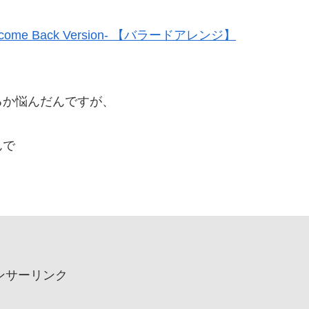
e Back Version- 【バラードアレンジ】
。
るか悩んだんですが、
んで
ンサーリンク