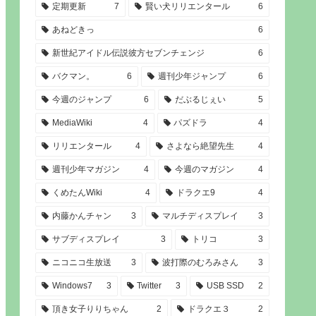
定期更新
7
賢い犬リリエンタール
6
あねどきっ
6
新世紀アイドル伝説彼方セブンチェンジ
6
バクマン。
6
週刊少年ジャンプ
6
今週のジャンプ
6
だぶるじぇい
5
MediaWiki
4
パズドラ
4
リリエンタール
4
さよなら絶望先生
4
週刊少年マガジン
4
今週のマガジン
4
くめたんWiki
4
ドラクエ9
4
内藤かんチャン
3
マルチディスプレイ
3
サブディスプレイ
3
トリコ
3
ニコニコ生放送
3
波打際のむろみさん
3
Windows7
3
Twitter
3
USB SSD
2
頂き女子りりちゃん
2
ドラクエ３
2