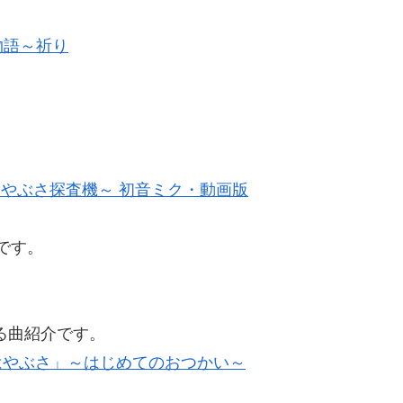
物語～祈り
はやぶさ探査機～ 初音ミク・動画版
です。
る曲紹介です。
r 「はやぶさ」～はじめてのおつかい～