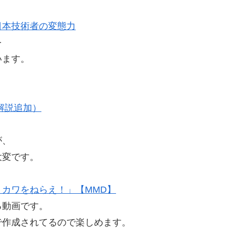
。
日本技術者の変態力
を
います。
）
解説追加）
。
が、
大変です。
カワをねらえ！」【MMD】
る動画です。
で作成されてるので楽しめます。