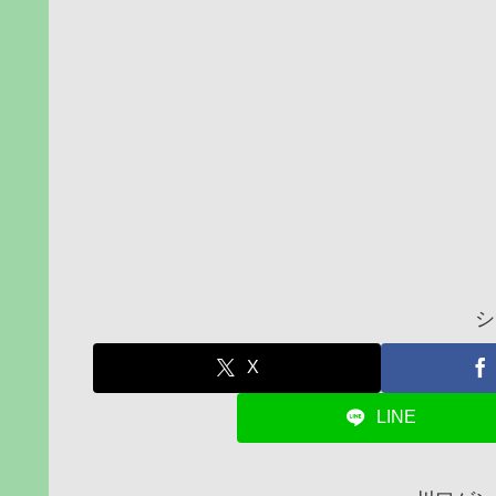
シ
X
LINE