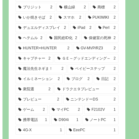
ブリジット
2
横山緑
2
商標
2
いか焼きそば
2
スマホ
2
PUKIWIKI
2
デュエルディスプレイ
2
iPad
2
Perl
2
ヘテムル
2
国民総ID化
2
保健室の死神
2
HUNTER×HUNTER
2
GV-MVP/RZ3
2
キャプチャー
2
ＧＥ～グッドエンディング～
2
魔法先生ネギま！
2
ベイビーステップ
2
イルミネーション
2
ブログ
2
日記
2
衆院選
2
ドラクエ９プレビュー
2
プレビュー
2
ニンテンドーDS
2
ゲーム
2
マイPC
2
F2102V
1
携帯電話
1
D904i
1
ノートPC
1
4G-X
1
EeePC
1