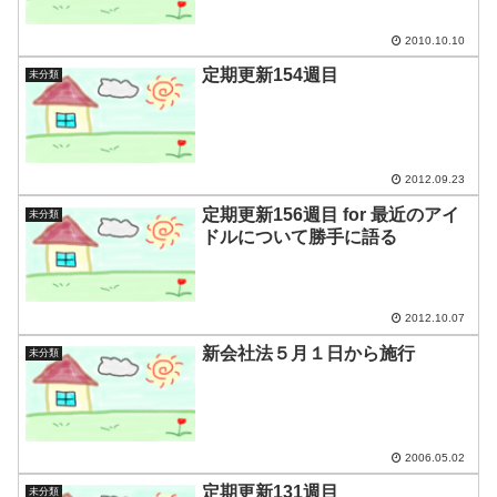
2010.10.10
定期更新154週目
未分類
2012.09.23
定期更新156週目 for 最近のアイ
未分類
ドルについて勝手に語る
2012.10.07
新会社法５月１日から施行
未分類
2006.05.02
定期更新131週目
未分類