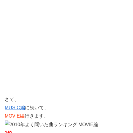
さて、
MUSIC編
に続いて、
MOVIE編
行きます。
1位