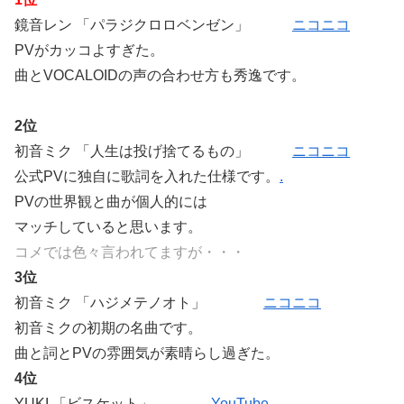
鏡音レン 「パラジクロロベンゼン」
ニコニコ
PVがカッコよすぎた。
曲とVOCALOIDの声の合わせ方も秀逸です。
2位
初音ミク 「人生は投げ捨てるもの」
ニコニコ
公式PVに独自に歌詞を入れた仕様です。
.
PVの世界観と曲が個人的には
マッチしていると思います。
コメでは色々言われてますが・・・
3位
初音ミク 「ハジメテノオト」
ニコニコ
初音ミクの初期の名曲です。
曲と詞とPVの雰囲気が素晴らし過ぎた。
4位
YUKI 「ビスケット」
YouTube