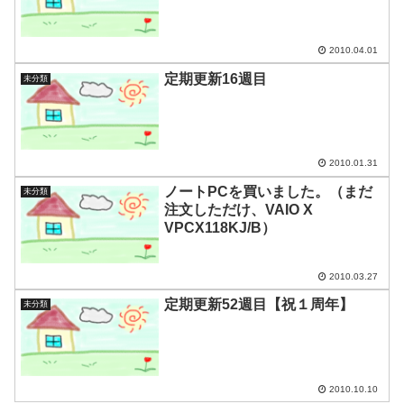
2010.04.01
定期更新16週目
未分類
2010.01.31
ノートPCを買いました。（まだ
未分類
注文しただけ、VAIO X
VPCX118KJ/B）
2010.03.27
定期更新52週目【祝１周年】
未分類
2010.10.10