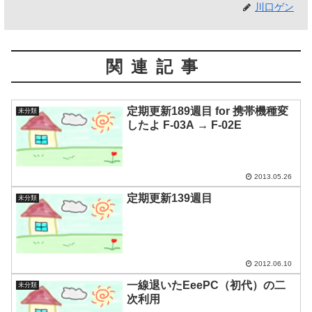
川口ゲン
関連記事
定期更新189週目 for 携帯機種変
未分類
したよ F-03A → F-02E
2013.05.26
定期更新139週目
未分類
2012.06.10
一線退いたEeePC（初代）の二
未分類
次利用