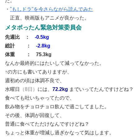
た。
・
"もしドラ"を今さらながら読んでみた
正直、映画版もアニメが良かった。
メタボったん緊急対策委員会
先週比 ：
-0.5kg
総計 ：
-2.8kg
体重 ： 75.3kg
なんか最終的にはたいして減ってなかった。
↑の方にも書いてありますが、
週初めの頃は体調不良で、
水曜日
（8日）
には、
72.2kg
までいってたんですけどね？
食べても吐いちゃってたので、
飲み物をチョロチョロ飲んで過ごしてました。
その後、体調が回復して、
普通に食べてただけなんですけどね？
ちょっと体重が増減し過ぎかなって気はします。