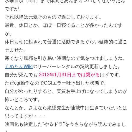
水曜日頃
（8日）
まで体調もあんまカンパしくなかったん
ですが、
それ以降は元気そのもので過ごしております。
最近、休日とか、ほぼ一日寝てることが多かったんです
が、
休日も朝に起きれて普通に活動できるぐらい健康的に過ご
せませた。
寒くなり風邪を引き易い時期なので気をつけましょうね。
くめたんWiki
のサーバーレンタルの契約更新しました。
自分が死んでも
2012年1月31日までは繋がる
はずです。
ただcgi動作なのでCGIエラー吐き出した状態で、
自分がﾀﾋったりすると、実質お手上げになってしまうのが
怖いところです。
なんとか、さよなら絶望先生が連載中は生きていたいとは
思ってますが・・・
映画化も決定した"やるドラ"を今さらながら読んでみまし