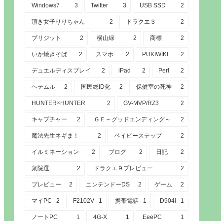
Windows7
3
Twitter
3
USB SSD
2
頂き女子りりちゃん
2
ドラクエ３
2
ブリジット
2
横山緑
2
商標
2
いか焼きそば
2
スマホ
2
PUKIWIKI
2
デュエルディスプレイ
2
iPad
2
Perl
2
ヘテムル
2
国民総ID化
2
保健室の死神
2
HUNTER×HUNTER
2
GV-MVP/RZ3
2
キャプチャー
2
ＧＥ～グッドエンディング～
2
魔法先生ネギま！
2
ベイビーステップ
2
イルミネーション
2
ブログ
2
日記
2
衆院選
2
ドラクエ９プレビュー
2
プレビュー
2
ニンテンドーDS
2
ゲーム
2
マイPC
2
F2102V
1
携帯電話
1
D904i
1
ノートPC
1
4G-X
1
EeePC
1