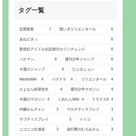
タグ一覧
定期更新
7
賢い犬リリエンタール
6
あねどきっ
6
新世紀アイドル伝説彼方セブンチェンジ
6
バクマン。
6
週刊少年ジャンプ
6
今週のジャンプ
6
だぶるじぇい
5
MediaWiki
4
パズドラ
4
リリエンタール
4
さよなら絶望先生
4
週刊少年マガジン
4
今週のマガジン
4
くめたんWiki
4
ドラクエ9
4
内藤かんチャン
3
マルチディスプレイ
3
サブディスプレイ
3
トリコ
3
ニコニコ生放送
3
波打際のむろみさん
3