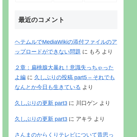
最近のコメント
ヘテムルでMediaWikiの添付ファイルのア
ップロードができない問題
に
もろ
より
２章：扁桃腺大暴れ！意識失っちゃった
よ編
に
久しぶりの投稿 part5 – それでも
なんとか今日も生きている
より
久しぶりの更新 part3
に
川口ゲン
より
久しぶりの更新 part3
に
アキラ
より
さんまのからくりテレビについて昔思っ