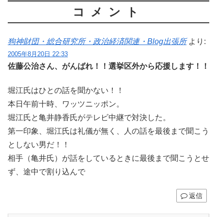
コメント
狗神財団・総合研究所・政治経済関連・Blog出張所
より:
2005年8月20日 22:33
佐藤公治さん、がんばれ！！選挙区外から応援します！！
堀江氏はひとの話を聞かない！！
本日午前十時、ワッツニッポン。
堀江氏と亀井静香氏がテレビ中継で対決した。
第一印象、堀江氏は礼儀が無く、人の話を最後まで聞こう
としない男だ！！
相手（亀井氏）が話をしているときに最後まで聞こうとせ
ず、途中で割り込んで
返信