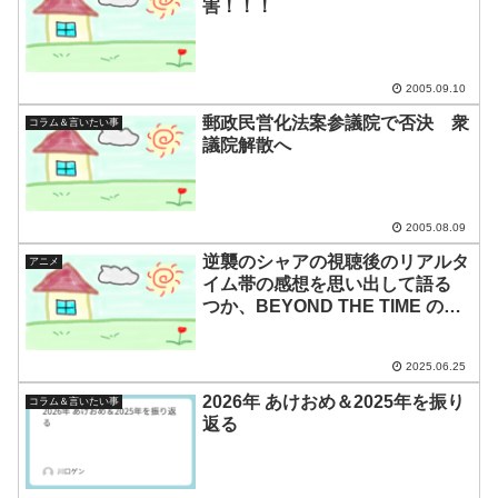
害！！！
2005.09.10
郵政民営化法案参議院で否決 衆
コラム＆言いたい事
議院解散へ
2005.08.09
逆襲のシャアの視聴後のリアルタ
アニメ
イム帯の感想を思い出して語る
つか、BEYOND THE TIME のお
話し。
2025.06.25
2026年 あけおめ＆2025年を振り
コラム＆言いたい事
返る