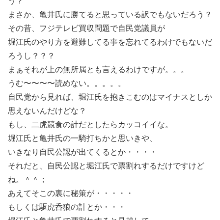
う？
まさか、亀井氏に勝てると思っている訳でもないだろう？
その昔、フジテレビ買収問題で自民党議員が
堀江氏のやり方を避難してる事を忘れてるわけでもないだ
ろうし？？？
まぁそれが上の無所属とも言えるわけですが。。。
うむ〜〜〜〜読めない。。。。。
自民党から見れば、堀江氏を抱きこむのはマイナスとしか
思えないんだけどな？
もし、二虎競食の計だとしたらカッコイイな。
堀江氏と亀井氏の一騎打ちかと思いきや、
いきなり自民公認が出てくるとか・・・・
それだと、自民公認と堀江氏で票割れするだけですけど
ね。＾＾；
あえてそこの裏に秘策が・・・・・
もしくは駆虎呑狼の計とか・・・