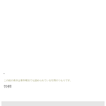
この絵の表示は著作権法でも認められている引用のつもりです。
ﾜﾗﾀ!!