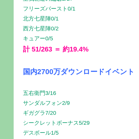
フリーズバースト0/1
北方七星陣0/1
西方七星陣0/2
キュアー0/5
計 51/263 ＝ 約19.4%
国内2700万ダウンロードイベント
五右衛門3/16
サンダルフォン2/9
ギガグラ7/20
シークレットボーナス5/29
デスボール1/5