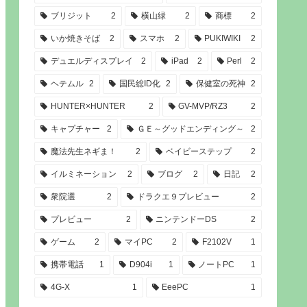
ブリジット
2
横山緑
2
商標
2
いか焼きそば
2
スマホ
2
PUKIWIKI
2
デュエルディスプレイ
2
iPad
2
Perl
2
ヘテムル
2
国民総ID化
2
保健室の死神
2
HUNTER×HUNTER
2
GV-MVP/RZ3
2
キャプチャー
2
ＧＥ～グッドエンディング～
2
魔法先生ネギま！
2
ベイビーステップ
2
イルミネーション
2
ブログ
2
日記
2
衆院選
2
ドラクエ９プレビュー
2
プレビュー
2
ニンテンドーDS
2
ゲーム
2
マイPC
2
F2102V
1
携帯電話
1
D904i
1
ノートPC
1
4G-X
1
EeePC
1