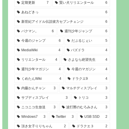
定期更新
7
賢い犬リリエンタール
6
あねどきっ
6
新世紀アイドル伝説彼方セブンチェンジ
6
バクマン。
6
週刊少年ジャンプ
6
今週のジャンプ
6
だぶるじぇい
5
MediaWiki
4
パズドラ
4
リリエンタール
4
さよなら絶望先生
4
週刊少年マガジン
4
今週のマガジン
4
くめたんWiki
4
ドラクエ9
4
内藤かんチャン
3
マルチディスプレイ
3
サブディスプレイ
3
トリコ
3
ニコニコ生放送
3
波打際のむろみさん
3
Windows7
3
Twitter
3
USB SSD
2
頂き女子りりちゃん
2
ドラクエ３
2