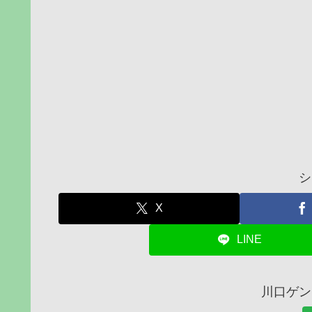
シ
X
LINE
川口ゲン