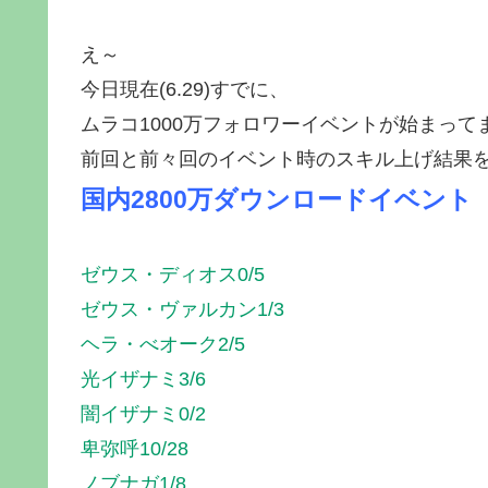
え～
今日現在(6.29)すでに、
ムラコ1000万フォロワーイベントが始まって
前回と前々回のイベント時のスキル上げ結果
国内2800万ダウンロードイベント
ゼウス・ディオス0/5
ゼウス・ヴァルカン1/3
ヘラ・べオーク2/5
光イザナミ3/6
闇イザナミ0/2
卑弥呼10/28
ノブナガ1/8