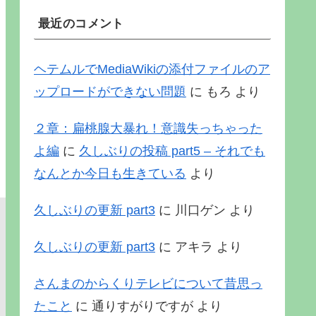
最近のコメント
ヘテムルでMediaWikiの添付ファイルのア
ップロードができない問題
に
もろ
より
２章：扁桃腺大暴れ！意識失っちゃった
よ編
に
久しぶりの投稿 part5 – それでも
なんとか今日も生きている
より
久しぶりの更新 part3
に
川口ゲン
より
久しぶりの更新 part3
に
アキラ
より
さんまのからくりテレビについて昔思っ
たこと
に
通りすがりですが
より