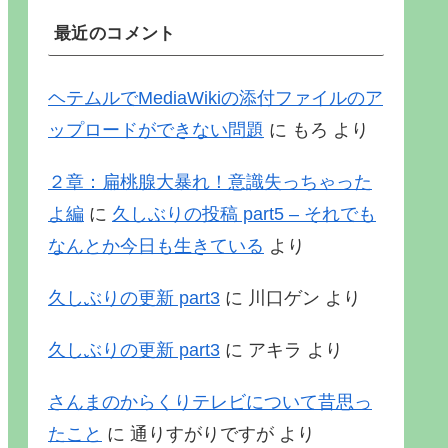
最近のコメント
ヘテムルでMediaWikiの添付ファイルのア
ップロードができない問題
に
もろ
より
２章：扁桃腺大暴れ！意識失っちゃった
よ編
に
久しぶりの投稿 part5 – それでも
なんとか今日も生きている
より
久しぶりの更新 part3
に
川口ゲン
より
久しぶりの更新 part3
に
アキラ
より
さんまのからくりテレビについて昔思っ
たこと
に
通りすがりですが
より