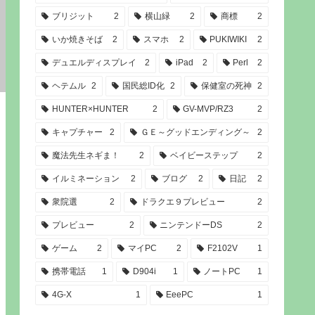
ブリジット
2
横山緑
2
商標
2
いか焼きそば
2
スマホ
2
PUKIWIKI
2
デュエルディスプレイ
2
iPad
2
Perl
2
ヘテムル
2
国民総ID化
2
保健室の死神
2
HUNTER×HUNTER
2
GV-MVP/RZ3
2
キャプチャー
2
ＧＥ～グッドエンディング～
2
魔法先生ネギま！
2
ベイビーステップ
2
イルミネーション
2
ブログ
2
日記
2
衆院選
2
ドラクエ９プレビュー
2
プレビュー
2
ニンテンドーDS
2
ゲーム
2
マイPC
2
F2102V
1
携帯電話
1
D904i
1
ノートPC
1
4G-X
1
EeePC
1