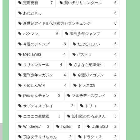
定期更新
7
賢い犬リリエンタール
6
あねどきっ
6
新世紀アイドル伝説彼方セブンチェンジ
6
バクマン。
6
週刊少年ジャンプ
6
今週のジャンプ
6
だぶるじぇい
5
MediaWiki
4
パズドラ
4
リリエンタール
4
さよなら絶望先生
4
週刊少年マガジン
4
今週のマガジン
4
くめたんWiki
4
ドラクエ9
4
内藤かんチャン
3
マルチディスプレイ
3
サブディスプレイ
3
トリコ
3
ニコニコ生放送
3
波打際のむろみさん
3
Windows7
3
Twitter
3
USB SSD
2
頂き女子りりちゃん
2
ドラクエ３
2