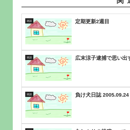
関
定期更新2週目
雑談
広末涼子逮捕で思い出
雑談
負け犬日誌 2005.09.24
雑談