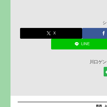
シ
X
LINE
川口ゲン