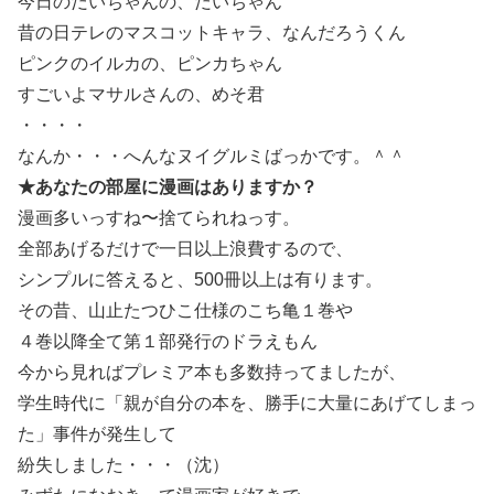
今日のだいちゃんの、だいちゃん
昔の日テレのマスコットキャラ、なんだろうくん
ピンクのイルカの、ピンカちゃん
すごいよマサルさんの、めそ君
・・・・
なんか・・・へんなヌイグルミばっかです。＾＾
★あなたの部屋に漫画はありますか？
漫画多いっすね〜捨てられねっす。
全部あげるだけで一日以上浪費するので、
シンプルに答えると、500冊以上は有ります。
その昔、山止たつひこ仕様のこち亀１巻や
４巻以降全て第１部発行のドラえもん
今から見ればプレミア本も多数持ってましたが、
学生時代に「親が自分の本を、勝手に大量にあげてしまっ
た」事件が発生して
紛失しました・・・（沈）