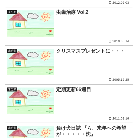
2012.06.03
虫歯治療 Vol.2
未分類
2010.06.14
クリスマスプレゼントに・・・
未分類
2005.12.25
定期更新66週目
未分類
2011.01.16
負け犬日誌 『ら、来年への希望
未分類
が・・・・・沈』