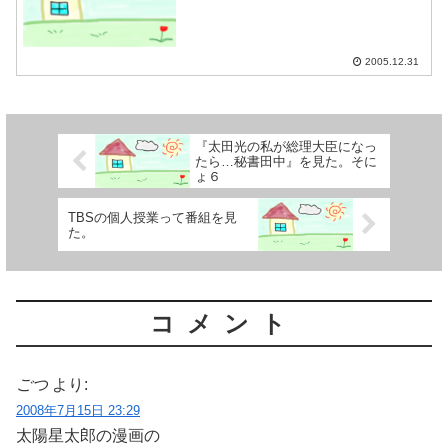
2005.12.31
『太田光の私が総理大臣になっ
たら…秘書田中』を見た。そに
ょ６
TBSの個人授業って番組を見
た。
コメント
ごつ
より:
2008年7月15日 23:29
太陽星太郎の漫画の