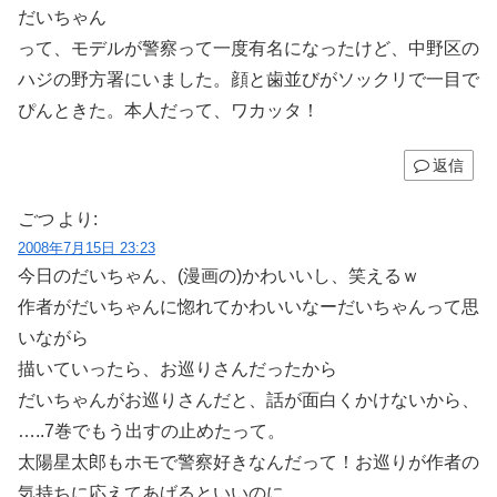
だいちゃん
って、モデルが警察って一度有名になったけど、中野区の
ハジの野方署にいました。顔と歯並びがソックリで一目で
ぴんときた。本人だって、ワカッタ！
返信
ごつ
より:
2008年7月15日 23:23
今日のだいちゃん、(漫画の)かわいいし、笑えるｗ
作者がだいちゃんに惚れてかわいいなーだいちゃんって思
いながら
描いていったら、お巡りさんだったから
だいちゃんがお巡りさんだと、話が面白くかけないから、
…..7巻でもう出すの止めたって。
太陽星太郎もホモで警察好きなんだって！お巡りが作者の
気持ちに応えてあげるといいのに。