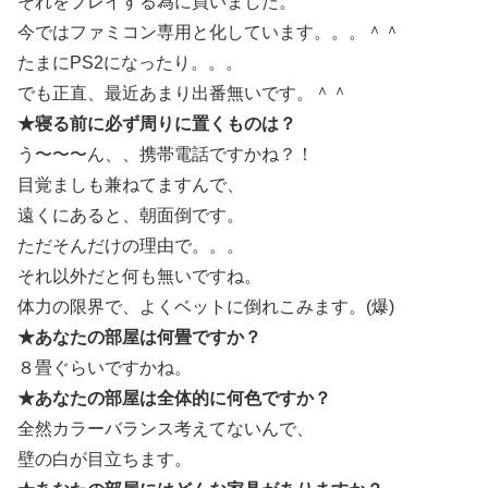
それをプレイする為に買いました。
今ではファミコン専用と化しています。。。＾＾
たまにPS2になったり。。。
でも正直、最近あまり出番無いです。＾＾
★寝る前に必ず周りに置くものは？
う〜〜〜ん、、携帯電話ですかね？！
目覚ましも兼ねてますんで、
遠くにあると、朝面倒です。
ただそんだけの理由で。。。
それ以外だと何も無いですね。
体力の限界で、よくベットに倒れこみます。(爆)
★あなたの部屋は何畳ですか？
８畳ぐらいですかね。
★あなたの部屋は全体的に何色ですか？
全然カラーバランス考えてないんで、
壁の白が目立ちます。