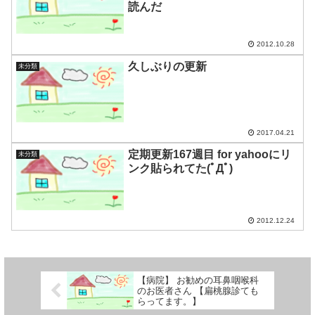
読んだ
2012.10.28
久しぶりの更新
未分類
2017.04.21
定期更新167週目 for yahooにリ
未分類
ンク貼られてた(ﾟДﾟ)
2012.12.24
【病院】 お勧めの耳鼻咽喉科
のお医者さん 【扁桃腺診ても
らってます。】