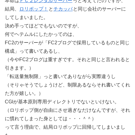
本命は
ＦＣ２レンタルサーバー
っと考えてたのですが、
結局、
ロリポップ！
と
チカッパ
と同じ会社のサーバーに
してしまいました。
決め手ってほどでもないのですが、
何でヘテムルにしたかってのは、
FC2のサーバーが「FC2ブログで採用しているものと同じ
構成」って書いてあるし、
（今やFC2ブログは重すぎです。それと同じと言われると
引きます。）
「転送量無制限」っと書いてありながら実際違うし
（そりゃそうでしょうけど、制限あるならそれ書いてくれ
た方が嬉しい。）
CGIが基本原則専用ディレクトリでないといけない。
（ロリポップ側が自由にさせ過ぎなだけなんですが、それ
に慣れてしまった身としては・・・＾＾）
って言う理由で、結局ロリポップに回帰してしまいまし