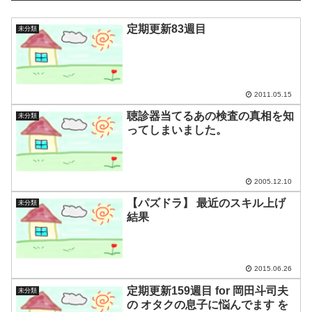
定期更新83週目
未分類
2011.05.15
聴診器当てるあの検査の真相を知
未分類
ってしまいました。
2005.12.10
【パズドラ】 最近のスキル上げ
未分類
結果
2015.06.26
定期更新159週目 for 岡田斗司夫
未分類
の オタクの息子に悩んでます を